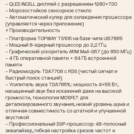
– QLED INCELL дисплей с разрешением 1280×720
– Морозостойкое сенсорное стекло
– Автоматический кулер для охлаждения процессора
(управляется через приложение)
⚡ Производительность
– Платформа TOPWAY TS105 на базе чипа UIS7865
– Мощный 8-ядерный процессор до 2,2 ГГц
– Графический ускоритель ARM Mali-G57 (до 850 МГц)
– 4 ГБ оперативной памяти + 64 ГБ встроенной
памяти
– Радиомодуль TDA7708 с RDS (чистый сигнал и
быстрый поиск станций)
– Усилитель звука TDA7851L: мощность 4×55 Вт,
насыщенный звук без искажений даже на высокой
громкости, технология MOSFET для
детализированного звучания, низкий уровень шума и
отличная совместимость со штатной и улучшенной
акустикой
– Профессиональный DSP-процессор: 48-полосный
эквалайзер, гибкая настройка срезов частот и