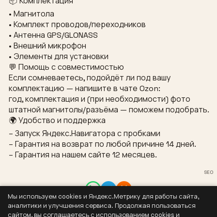
📦 Комплектация
• Магнитола
• Комплект проводов/переходников
• Антенна GPS/GLONASS
• Внешний микрофон
• Элементы для установки
💬 Помощь с совместимостью
Если сомневаетесь, подойдёт ли под вашу
комплектацию — напишите в чате Ozon:
год, комплектация и (при необходимости) фото
штатной магнитолы/разъёма — поможем подобрать.
🌍 Удобство и поддержка
– Запуск Яндекс.Навигатора с пробками
– Гарантия на возврат по любой причине 14 дней.
– Гарантия на нашем сайте 12 месяцев.
SEO
Мы используем cookies и Яндекс.Метрику для работы сайта,
Контакты
аналитики и улучшения сервиса. Продолжая пользоваться
8 (937) 304-44-55
сайтом, вы соглашаетесь с использованием cookies и