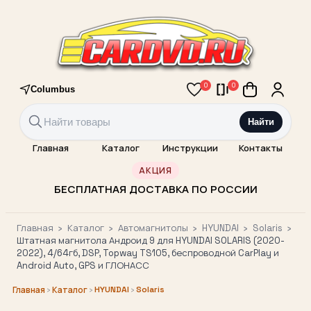
0
0
Columbus
Найти
Главная
Каталог
Инструкции
Контакты
АКЦИЯ
БЕСПЛАТНАЯ ДОСТАВКА ПО РОССИИ
Главная
›
Каталог
›
Автомагнитолы
›
HYUNDAI
›
Solaris
›
Штатная магнитола Андроид 9 для HYUNDAI SOLARIS (2020-
2022), 4/64гб, DSP, Topway TS105, беспроводной CarPlay и
Android Auto, GPS и ГЛОНАСС
›
›
HYUNDAI
›
Solaris
Главная
Каталог