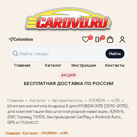
0
0
Columbus
Найти
Главная
Каталог
Инструкции
Контакты
АКЦИЯ
БЕСПЛАТНАЯ ДОСТАВКА ПО РОССИИ
Главная
›
Каталог
›
Автомагнитолы
›
HYUNDAI
›
ix35
›
Штатная магнитола Андроид 9 для HYUNDAI IX35 (2010-2015),
для комплектации без штатной родной навигации, 4/64гб,
DSP, Topway TS105, беспроводной CarPlay и Android Auto,
GPS и ГЛОНАСС
›
›
HYUNDAI
›
ix35
Главная
Каталог