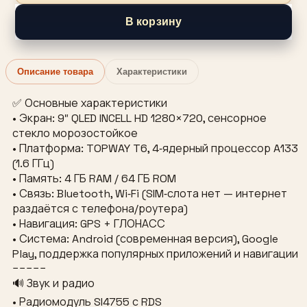
В корзину
Описание товара
Характеристики
✅ Основные характеристики
• Экран: 9″ QLED INCELL HD 1280×720, сенсорное
стекло морозостойкое
• Платформа: TOPWAY T6, 4‑ядерный процессор A133
(1.6 ГГц)
• Память: 4 ГБ RAM / 64 ГБ ROM
• Связь: Bluetooth, Wi‑Fi (SIM‑слота нет — интернет
раздаётся с телефона/роутера)
• Навигация: GPS + ГЛОНАСС
• Система: Android (современная версия), Google
Play, поддержка популярных приложений и навигации
−−−−−
🔊 Звук и радио
• Радиомодуль SI4755 с RDS