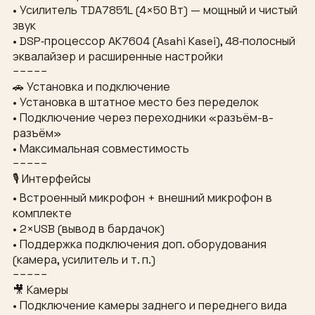
• Усилитель TDA7851L (4×50 Вт) — мощный и чистый
звук
• DSP‑процессор AK7604 (Asahi Kasei), 48‑полосный
эквалайзер и расширенные настройки
−−−−−
🚗 Установка и подключение
• Установка в штатное место без переделок
• Подключение через переходники «разъём-в-
разъём»
• Максимальная совместимость
−−−−−
🎙 Интерфейсы
• Встроенный микрофон + внешний микрофон в
комплекте
• 2×USB (вывод в бардачок)
• Поддержка подключения доп. оборудования
(камера, усилитель и т. п.)
−−−−−
🎥 Камеры
• Подключение камеры заднего и переднего вида