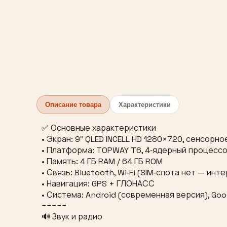
Описание товара
Характеристики
✅ Основные характеристики
• Экран: 9″ QLED INCELL HD 1280×720, сенсор
• Платформа: TOPWAY T6, 4‑ядерный процессор 
• Память: 4 ГБ RAM / 64 ГБ ROM
• Связь: Bluetooth, Wi‑Fi (SIM‑слота нет — и
• Навигация: GPS + ГЛОНАСС
• Система: Android (современная версия), Go
−−−−−
🔊 Звук и радио