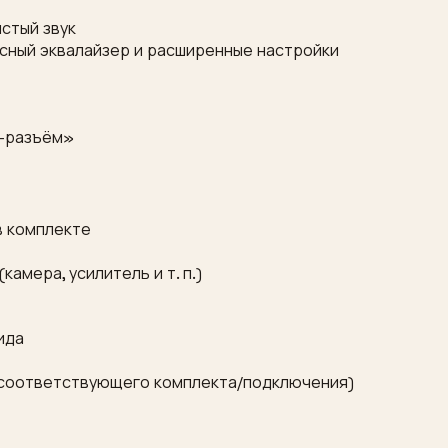
истый звук
лосный эквалайзер и расширенные настройки
в-разъём»
в комплекте
амера, усилитель и т. п.)
ида
и соответствующего комплекта/подключения)