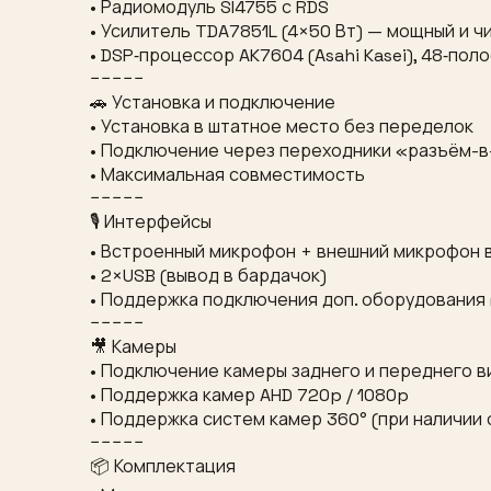
• Радиомодуль SI4755 с RDS
• Усилитель TDA7851L (4×50 Вт) — мощный и ч
• DSP‑процессор AK7604 (Asahi Kasei), 48‑по
−−−−−
🚗 Установка и подключение
• Установка в штатное место без переделок
• Подключение через переходники «разъём-
• Максимальная совместимость
−−−−−
🎙 Интерфейсы
• Встроенный микрофон + внешний микрофон 
• 2×USB (вывод в бардачок)
• Поддержка подключения доп. оборудования (к
−−−−−
🎥 Камеры
• Подключение камеры заднего и переднего в
• Поддержка камер AHD 720p / 1080p
• Поддержка систем камер 360° (при наличи
−−−−−
📦 Комплектация