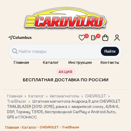
0
0
Columbus
Найти
Главная
Каталог
Инструкции
Контакты
АКЦИЯ
БЕСПЛАТНАЯ ДОСТАВКА ПО РОССИИ
Главная
›
Каталог
›
Автомагнитолы
›
CHEVROLET
›
TrailBlazer
›
Штатная магнитола Андроид 9 для CHEVROLET
TRAILBLAZER (2012-2016), рамка с аварийкой снизу, 4/64гб,
DSP, Topway TS105, беспроводной CarPlay и Android Auto,
GPS и ГЛОНАСС
›
›
CHEVROLET
›
TrailBlazer
Главная
Каталог