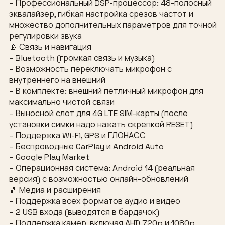
– Профессиональный DSP-процессор: 48-полосный
эквалайзер, гибкая настройка срезов частот и
множество дополнительных параметров для точной
регулировки звука
📡 Связь и навигация
– Bluetooth (громкая связь и музыка)
– Возможность переключать микрофон с
внутреннего на внешний
– В комплекте: внешний петличный микрофон для
максимально чистой связи
– Выносной слот для 4G LTE SIM-карты (после
установки симки надо нажать скрепкой RESET)
– Поддержка Wi-Fi, GPS и ГЛОНАСС
– Беспроводные CarPlay и Android Auto
– Google Play Market
– Операционная система: Android 14 (реальная
версия) с возможностью онлайн-обновлений
🎵 Медиа и расширения
– Поддержка всех форматов аудио и видео
– 2 USB входа (выводятся в бардачок)
– Поддержка камер, включая AHD 720p и 1080p