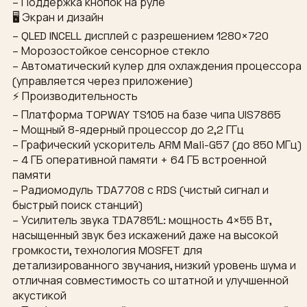
– Поддержка кнопок на руле
🖥 Экран и дизайн
– QLED INCELL дисплей с разрешением 1280×720
– Морозостойкое сенсорное стекло
– Автоматический кулер для охлаждения процессора
(управляется через приложение)
⚡ Производительность
– Платформа TOPWAY TS105 на базе чипа UIS7865
– Мощный 8-ядерный процессор до 2,2 ГГц
– Графический ускоритель ARM Mali-G57 (до 850 МГц)
– 4 ГБ оперативной памяти + 64 ГБ встроенной
памяти
– Радиомодуль TDA7708 с RDS (чистый сигнал и
быстрый поиск станций)
– Усилитель звука TDA7851L: мощность 4×55 Вт,
насыщенный звук без искажений даже на высокой
громкости, технология MOSFET для
детализированного звучания, низкий уровень шума и
отличная совместимость со штатной и улучшенной
акустикой