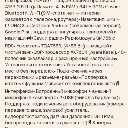
Платформа: TOPWAY T133, 4-ядерный процессор
A133 (1.6 ГГц)• Память: 4 ГБ RAM / 64 ГБ ROM• Связь:
Bluetooth, Wi-Fi (SIM-слота нет — интернет
раздаётся с телефона/роутера)• Навигация: GPS +
ГЛОНАСС• Система: Android (современная версия),
Google Play, поддержка популярных приложений и
навигации🔊 Звук и радио• Радиомодуль SI4755 с
RDS• Усилитель TDA7851L (4×55 Вт) — мощный и
чистый звук• DSP-процессор AK7604 (Asahi Kasei), 48-
полосный эквалайзер и расширенные настройки🚗
Установка и подключение• Установка в штатное
место без переделок• Подключение через
переходники «разъём-в-разъём»Поддержка
штатных функций (зависит от комплектации авто)🎙
Интерфейсы• Встроенный микрофон + внешний
микрофон в комплекте• 2×USB (вывод в бардачок)•
Поддержка подключения доп. оборудования (камера
переднего вида, звуковой усилитель,
видеорегистратор, датчики давления шин TPMS,
беспроводные кнопки на руль и т. п.)🎥 Камеры•