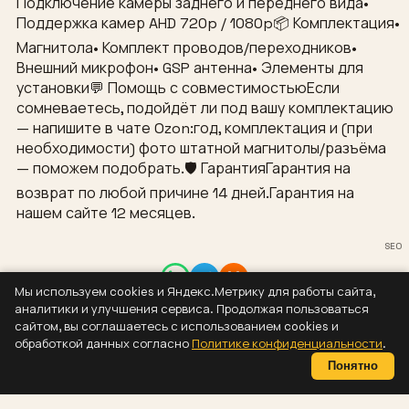
Подключение камеры заднего и переднего вида•
Поддержка камер AHD 720p / 1080p📦 Комплектация•
Магнитола• Комплект проводов/переходников•
Внешний микрофон• GSP антенна• Элементы для
установки💬 Помощь с совместимостьюЕсли
сомневаетесь, подойдёт ли под вашу комплектацию
— напишите в чате Ozon:год, комплектация и (при
необходимости) фото штатной магнитолы/разъёма
— поможем подобрать.🛡 ГарантияГарантия на
возврат по любой причине 14 дней.Гарантия на
нашем сайте 12 месяцев.
SEO
Мы используем cookies и Яндекс.Метрику для работы сайта,
Контакты
аналитики и улучшения сервиса. Продолжая пользоваться
8 (937) 304-44-55
сайтом, вы соглашаетесь с использованием cookies и
sizaus@bk.ru
обработкой данных согласно
Политике конфиденциальности
.
Политика конфиденциальности
Понятно