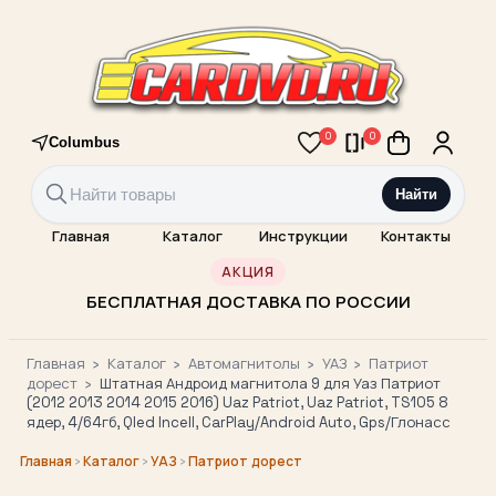
0
0
Columbus
Найти
Главная
Каталог
Инструкции
Контакты
АКЦИЯ
БЕСПЛАТНАЯ ДОСТАВКА ПО РОССИИ
Главная
›
Каталог
›
Автомагнитолы
›
УАЗ
›
Патриот
дорест
›
Штатная Андроид магнитола 9 для Уаз Патриот
(2012 2013 2014 2015 2016) Uaz Patriot, Uaz Patriot, TS105 8
ядер, 4/64гб, Qled Incell, CarPlay/Android Auto, Gps/Глонасс
›
›
›
Главная
Каталог
УАЗ
Патриот дорест