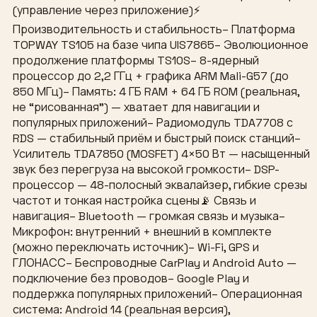
(управление через приложение)⚡
Производительность и стабильность– Платформа
TOPWAY TS105 на базе чипа UIS7865– Эволюционное
продолжение платформы TS10S– 8-ядерный
процессор до 2,2 ГГц + графика ARM Mali-G57 (до
850 МГц)– Память: 4 ГБ RAM + 64 ГБ ROM (реальная,
не “рисованная”) — хватает для навигации и
популярных приложений– Радиомодуль TDA7708 с
RDS — стабильный приём и быстрый поиск станций–
Усилитель TDA7850 (MOSFET) 4×50 Вт — насыщенный
звук без перегруза на высокой громкости– DSP-
процессор — 48-полосный эквалайзер, гибкие срезы
частот и тонкая настройка сцены📡 Связь и
навигация– Bluetooth — громкая связь и музыка–
Микрофон: внутренний + внешний в комплекте
(можно переключать источник)– Wi-Fi, GPS и
ГЛОНАСС– Беспроводные CarPlay и Android Auto —
подключение без проводов– Google Play и
поддержка популярных приложений– Операционная
система: Android 14 (реальная версия),