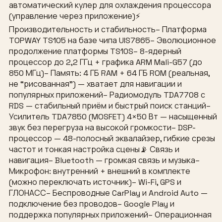
автоматический кулер для охлаждения процессора
(управление через приложение)⚡
Производительность и стабильность– Платформа
TOPWAY TS105 на базе чипа UIS7865– Эволюционное
продолжение платформы TS10S– 8-ядерный
процессор до 2,2 ГГц + графика ARM Mali-G57 (до
850 МГц)– Память: 4 ГБ RAM + 64 ГБ ROM (реальная,
не “рисованная”) — хватает для навигации и
популярных приложений– Радиомодуль TDA7708 с
RDS — стабильный приём и быстрый поиск станций–
Усилитель TDA7850 (MOSFET) 4×50 Вт — насыщенный
звук без перегруза на высокой громкости– DSP-
процессор — 48-полосный эквалайзер, гибкие срезы
частот и тонкая настройка сцены📡 Связь и
навигация– Bluetooth — громкая связь и музыка–
Микрофон: внутренний + внешний в комплекте
(можно переключать источник)– Wi-Fi, GPS и
ГЛОНАСС– Беспроводные CarPlay и Android Auto —
подключение без проводов– Google Play и
поддержка популярных приложений– Операционная