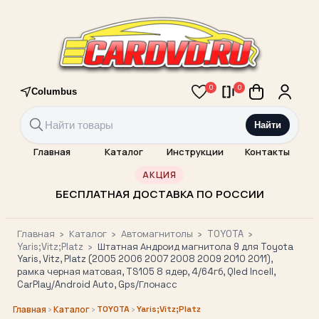
0
0
Columbus
Найти
Главная
Каталог
Инструкции
Контакты
АКЦИЯ
БЕСПЛАТНАЯ ДОСТАВКА ПО РОССИИ
Главная
›
Каталог
›
Автомагнитолы
›
TOYOTA
›
Yaris;Vitz;Platz
›
Штатная Андроид магнитола 9 для Toyota
Yaris, Vitz, Platz (2005 2006 2007 2008 2009 2010 2011),
рамка черная матовая, TS105 8 ядер, 4/64гб, Qled Incell,
CarPlay/Android Auto, Gps/Глонасс
›
›
TOYOTA
›
Yaris;Vitz;Platz
Главная
Каталог