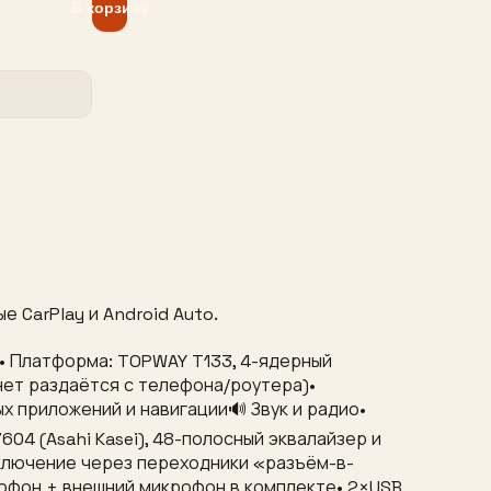
В корзину
 CarPlay и Android Auto.
n”• Платформа: TOPWAY T133, 4-ядерный
ернет раздаётся с телефона/роутера)•
х приложений и навигации🔊 Звук и радио•
04 (Asahi Kasei), 48-полосный эквалайзер и
ключение через переходники «разъём-в-
офон + внешний микрофон в комплекте• 2×USB