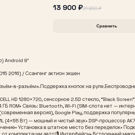
13 900 ₽
21 900 ₽
Сравнить
) Android 9″
15 2016) / Ссангенг актион экшен
зъём-в-разъём».Поддержка кнопок на руле.Беспроводные
NCELL HD 1280×720, сенсорное 2.5D стекло, “Black Scree
64 ГБ ROM• Связь: Bluetooth, Wi-Fi (SIM-слота нет — инт
(современная версия), Google Play, поддержка популярны
L (4×55 Вт) — мощный и чистый звук• DSP-процессор AK76
ючение• Установка в штатное место без переделок• Под
 от комплектации авто)🎙 Интерфейсы• Встроенный микр