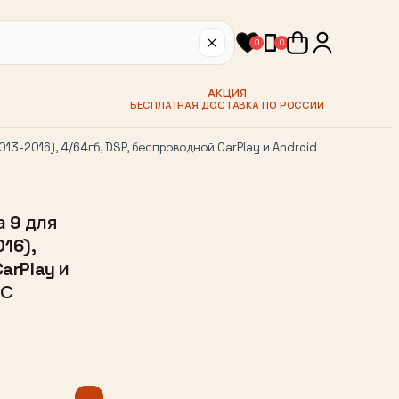
0
0
АКЦИЯ
БЕСПЛАТНАЯ ДОСТАВКА ПО РОССИИ
-2016), 4/64гб, DSP, беспроводной CarPlay и Android
 9 для
16),
arPlay и
СС