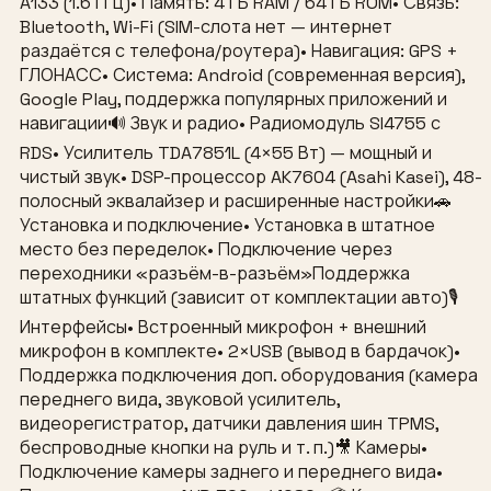
A133 (1.6 ГГц)• Память: 4 ГБ RAM / 64 ГБ ROM• Связь:
Bluetooth, Wi-Fi (SIM-слота нет — интернет
раздаётся с телефона/роутера)• Навигация: GPS +
ГЛОНАСС• Система: Android (современная версия),
Google Play, поддержка популярных приложений и
навигации🔊 Звук и радио• Радиомодуль SI4755 с
RDS• Усилитель TDA7851L (4×55 Вт) — мощный и
чистый звук• DSP-процессор AK7604 (Asahi Kasei), 48-
полосный эквалайзер и расширенные настройки🚗
Установка и подключение• Установка в штатное
место без переделок• Подключение через
переходники «разъём-в-разъём»Поддержка
штатных функций (зависит от комплектации авто)🎙
Интерфейсы• Встроенный микрофон + внешний
микрофон в комплекте• 2×USB (вывод в бардачок)•
Поддержка подключения доп. оборудования (камера
переднего вида, звуковой усилитель,
видеорегистратор, датчики давления шин TPMS,
беспроводные кнопки на руль и т. п.)🎥 Камеры•
Подключение камеры заднего и переднего вида•