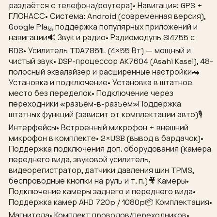
раздаётся с телефона/роутера)• Навигация: GPS +
ГЛОНАСС• Система: Android (современная версия),
Google Play, поддержка популярных приложений и
навигации🔊 Звук и радио• Радиомодуль SI4755 с
RDS• Усилитель TDA7851L (4×55 Вт) — мощный и
чистый звук• DSP-процессор AK7604 (Asahi Kasei), 48-
полосный эквалайзер и расширенные настройки🚗
Установка и подключение• Установка в штатное
место без переделок• Подключение через
переходники «разъём-в-разъём»Поддержка
штатных функций (зависит от комплектации авто)🎙
Интерфейсы• Встроенный микрофон + внешний
микрофон в комплекте• 2×USB (вывод в бардачок)•
Поддержка подключения доп. оборудования (камера
переднего вида, звуковой усилитель,
видеорегистратор, датчики давления шин TPMS,
беспроводные кнопки на руль и т. п.)🎥 Камеры•
Подключение камеры заднего и переднего вида•
Поддержка камер AHD 720p / 1080p📦 Комплектация•
Магнитола• Комплект проводов/переходников•