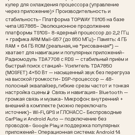
кулер для охлаждения процессора (управление
через приложение)⚡ Производительность и
стабильность– Платформа TOPWAY TS105 на базе
чипа UIS7865– Эволюционное продолжение
платформы TS10S– 8-ядерный процессор до 2,2 ГГц
+ графика ARM Mali-G57 (до 850 МГц)– Память: 4 ГБ
RAM + 64 ГБ ROM (реальная, не “рисованная”) —
хватает для навигации и популярных приложений–
Радиомодуль TDA7708 с RDS — стабильный приём и
быстрый поиск станций– Усилитель TDA7850
(MOSFET) 4×50 Вт — насыщенный звук без перегруза
на высокой громкости– DSP-процессор — 48-
полосный эквалайзер, гибкие срезы частот и тонкая
настройка сцены📡 Связь и навигация– Bluetooth —
громкая связь и музыка– Микрофон: внутренний +
внешний в комплекте (можно переключать
источник)– Wi-Fi, GPS и ГЛОНАСС– Беспроводные
CarPlay и Android Auto — подключение без
проводов– Google Play и поддержка популярных
приложений– Операционная система: Android 14