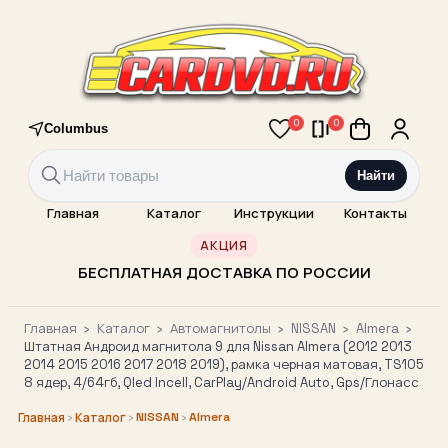
0
0
Columbus
Найти
Главная
Каталог
Инструкции
Контакты
АКЦИЯ
БЕСПЛАТНАЯ ДОСТАВКА ПО РОССИИ
Главная
›
Каталог
›
Автомагнитолы
›
NISSAN
›
Almera
›
Штатная Андроид магнитола 9 для Nissan Almera (2012 2013
2014 2015 2016 2017 2018 2019), рамка черная матовая, TS105
8 ядер, 4/64гб, Qled Incell, CarPlay/Android Auto, Gps/Глонасс
›
›
NISSAN
›
Almera
Главная
Каталог