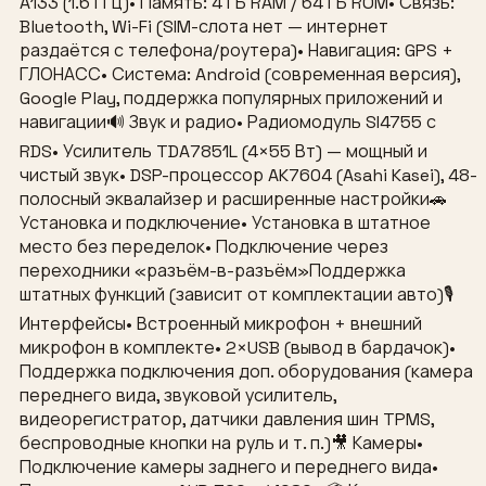
A133 (1.6 ГГц)• Память: 4 ГБ RAM / 64 ГБ ROM• Связь:
Bluetooth, Wi-Fi (SIM-слота нет — интернет
раздаётся с телефона/роутера)• Навигация: GPS +
ГЛОНАСС• Система: Android (современная версия),
Google Play, поддержка популярных приложений и
навигации🔊 Звук и радио• Радиомодуль SI4755 с
RDS• Усилитель TDA7851L (4×55 Вт) — мощный и
чистый звук• DSP-процессор AK7604 (Asahi Kasei), 48-
полосный эквалайзер и расширенные настройки🚗
Установка и подключение• Установка в штатное
место без переделок• Подключение через
переходники «разъём-в-разъём»Поддержка
штатных функций (зависит от комплектации авто)🎙
Интерфейсы• Встроенный микрофон + внешний
микрофон в комплекте• 2×USB (вывод в бардачок)•
Поддержка подключения доп. оборудования (камера
переднего вида, звуковой усилитель,
видеорегистратор, датчики давления шин TPMS,
беспроводные кнопки на руль и т. п.)🎥 Камеры•
Подключение камеры заднего и переднего вида•