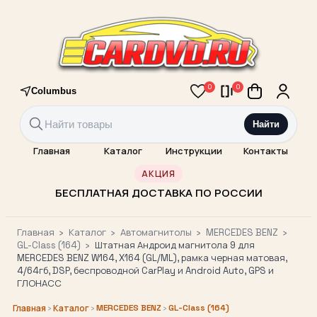
0
0
Columbus
Найти
Главная
Каталог
Инструкции
Контакты
АКЦИЯ
БЕСПЛАТНАЯ ДОСТАВКА ПО РОССИИ
Главная
›
Каталог
›
Автомагнитолы
›
MERCEDES BENZ
›
GL-Class (164)
›
Штатная Андроид магнитола 9 для
MERCEDES BENZ W164, X164 (GL/ML), рамка черная матовая,
4/64гб, DSP, беспроводной CarPlay и Android Auto, GPS и
ГЛОНАСС
›
›
MERCEDES BENZ
›
GL-Class (164)
Главная
Каталог