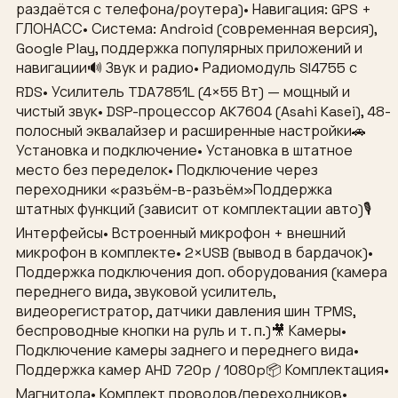
раздаётся с телефона/роутера)• Навигация: GPS +
ГЛОНАСС• Система: Android (современная версия),
Google Play, поддержка популярных приложений и
навигации🔊 Звук и радио• Радиомодуль SI4755 с
RDS• Усилитель TDA7851L (4×55 Вт) — мощный и
чистый звук• DSP-процессор AK7604 (Asahi Kasei), 48-
полосный эквалайзер и расширенные настройки🚗
Установка и подключение• Установка в штатное
место без переделок• Подключение через
переходники «разъём-в-разъём»Поддержка
штатных функций (зависит от комплектации авто)🎙
Интерфейсы• Встроенный микрофон + внешний
микрофон в комплекте• 2×USB (вывод в бардачок)•
Поддержка подключения доп. оборудования (камера
переднего вида, звуковой усилитель,
видеорегистратор, датчики давления шин TPMS,
беспроводные кнопки на руль и т. п.)🎥 Камеры•
Подключение камеры заднего и переднего вида•
Поддержка камер AHD 720p / 1080p📦 Комплектация•
Магнитола• Комплект проводов/переходников•