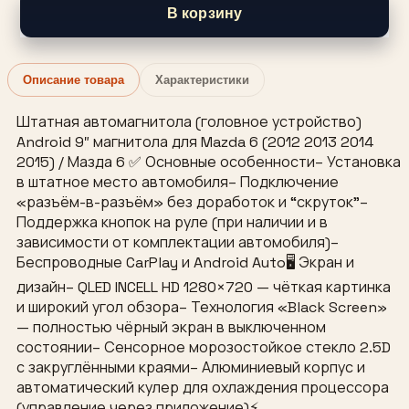
В корзину
Описание товара
Характеристики
Штатная автомагнитола (головное устройство)
Android 9″ магнитола для Mazda 6 (2012 2013 2014
2015) / Мазда 6 ✅ Основные особенности– Установка
в штатное место автомобиля– Подключение
«разъём-в-разъём» без доработок и “скруток”–
Поддержка кнопок на руле (при наличии и в
зависимости от комплектации автомобиля)–
Беспроводные CarPlay и Android Auto🖥 Экран и
дизайн– QLED INCELL HD 1280×720 — чёткая картинка
и широкий угол обзора– Технология «Black Screen»
— полностью чёрный экран в выключенном
состоянии– Сенсорное морозостойкое стекло 2.5D
с закруглёнными краями– Алюминиевый корпус и
автоматический кулер для охлаждения процессора
(управление через приложение)⚡