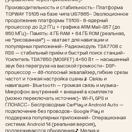
Производительность и стабильность– Платформа
TOPWAY TS105 на базе чипа UIS7865– Эволюционное
продолжение платформы TS10S– 8-ядерный
процессор до 2,2 ГГц + графика ARM Mali-G57 (до
850 МГц)– Память: 4 ГБ RAM + 64 ГБ ROM (реальная,
не “рисованная”) — хватает для навигации и
популярных приложений– Радиомодуль TDA7708 с
RDS — стабильный приём и быстрый поиск станций–
Усилитель TDA7850 (MOSFET) 4×50 Вт — насыщенный
звук без перегруза на высокой громкости– DSP-
процессор — 48-полосный эквалайзер, гибкие срезы
частот и тонкая настройка сцены📡 Связь и
навигация– Bluetooth — громкая связь и музыка–
Микрофон: внутренний + внешний в комплекте
(можно переключать источник)– Wi-Fi, GPS и
ГЛОНАСС– Беспроводные CarPlay и Android Auto —
подключение без проводов– Google Play и
поддержка популярных приложений– Операционная
система: Android 14 (реальная версия),
поддерживаются обновления🎵 Медиа и