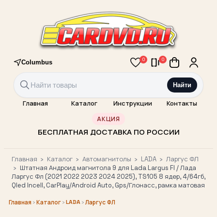
0
0
Columbus
Найти
Главная
Каталог
Инструкции
Контакты
АКЦИЯ
БЕСПЛАТНАЯ ДОСТАВКА ПО РОССИИ
Главная
›
Каталог
›
Автомагнитолы
›
LADA
›
Ларгус ФЛ
›
Штатная Андроид магнитола 9 для Lada Largus Fl / Лада
Ларгус Фл (2021 2022 2023 2024 2025), TS105 8 ядер, 4/64гб,
Qled Incell, CarPlay/Android Auto, Gps/Глонасс, рамка матовая
›
›
LADA
›
Главная
Каталог
Ларгус ФЛ