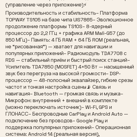
(управление через приложение)⚡
Производительность и стабильность– Платформа
TOPWAY TS105 на базе чипа UIS7865– Эволюционное
продолжение платформы TS10S– 8-ядерный
процессор до 2,2 ГГц + графика ARM Mali-G57 (до
850 МГц)– Память: 4 ГБ RAM + 64 ГБ ROM (реальная,
не “рисованная”) — хватает для навигации и
популярных приложений– Радиомодуль TDA7708 с
RDS — стабильный приём и быстрый поиск станций–
Усилитель TDA7850 (MOSFET) 4×50 Вт — насыщенный
звук без перегруза на высокой громкости– DSP-
процессор — 48-полосный эквалайзер, гибкие срезы
частот и тонкая настройка сцены📡 Связь и
навигация– Bluetooth — громкая связь и музыка–
Микрофон: внутренний + внешний в комплекте
(можно переключать источник)– Wi-Fi, GPS и
ГЛОНАСС– Беспроводные CarPlay и Android Auto —
подключение без проводов– Google Play и
поддержка популярных приложений– Операционная
система: Android 14 (реальная версия),