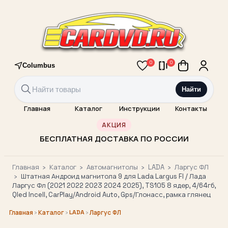
0
0
Columbus
Найти
Главная
Каталог
Инструкции
Контакты
АКЦИЯ
БЕСПЛАТНАЯ ДОСТАВКА ПО РОССИИ
Главная
›
Каталог
›
Автомагнитолы
›
LADA
›
Ларгус ФЛ
›
Штатная Андроид магнитола 9 для Lada Largus Fl / Лада
Ларгус Фл (2021 2022 2023 2024 2025), TS105 8 ядер, 4/64гб,
Qled Incell, CarPlay/Android Auto, Gps/Глонасс, рамка глянец
›
›
LADA
›
Главная
Каталог
Ларгус ФЛ