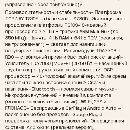
(управление через приложение)⚡
Производительность и стабильность– Платформа
TOPWAY TS105 на базе чипа UIS7865– Эволюционное
продолжение платформы TS10S– 8-ядерный
процессор до 2,2 ГГц + графика ARM Mali-G57 (до
850 МГц)– Память: 4 ГБ RAM + 64 ГБ ROM (реальная,
не “рисованная”) — хватает для навигации и
популярных приложений– Радиомодуль TDA7708 с
RDS — стабильный приём и быстрый поиск станций–
Усилитель TDA7850 (MOSFET) 4×50 Вт — насыщенный
звук без перегруза на высокой громкости– DSP-
процессор — 48-полосный эквалайзер, гибкие срезы
частот и тонкая настройка сцены📡 Связь и
навигация– Bluetooth — громкая связь и музыка–
Микрофон: внутренний + внешний в комплекте
(можно переключать источник)– Wi-Fi, GPS и
ГЛОНАСС– Беспроводные CarPlay и Android Auto —
подключение без проводов– Google Play и
поддержка популярных приложений– Операционная
система: Android 14 (реальная версия),