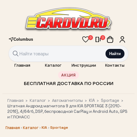
0
0
Columbus
Найти
Главная
Каталог
Инструкции
Контакты
АКЦИЯ
БЕСПЛАТНАЯ ДОСТАВКА ПО РОССИИ
Главная
›
Каталог
›
Автомагнитолы
›
KIA
›
Sportage
›
Штатная Андроид магнитола 9 для KIA SPORTAGE 3 (2010-
2016), 4/64гб, DSP, беспроводной CarPlay и Android Auto, GPS
и ГЛОНАСС
›
›
KIA
›
Sportage
Главная
Каталог