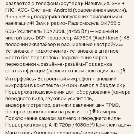
раздаётся с телефона/роутера)• Навигация: GPS +
ГЛОНАСС• Система: Android (современная версия),
Google Play, поддержка популярных приложений и
навигации🔊 Звук и радио• Радиомодуль SI4755 с
RDS• Усилитель TDA7851L (4×55 Вт) — мощный и
чистый звук• DSP-процессор AK7604 (Asahi Kasei), 48-
полосный эквалайзер и расширенные настройки🚗
Установка и подключение• Установка в штатное
место без переделок• Подключение через
переходники «разъём-в-разъём»Поддержка
штатных функций (зависит от комплектации авто)🎙
Интерфейсы• Встроенный микрофон + внешний
микрофон в комплекте• 2×USB (вывод в бардачок)•
Поддержка подключения доп. оборудования (камера
переднего вида, звуковой усилитель,
видеорегистратор, датчики давления шин TPMS,
беспроводные кнопки на руль и т. п.)🎥 Камеры•
Подключение камеры заднего и переднего вида•
Поддержка камер AHD 720p / 1080p📦 Комплектация•
Магнитола• Комплект проводов/переходников•