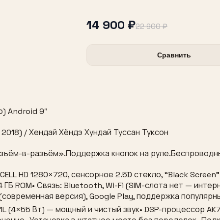
14 900 ₽
22 900 ₽
Сравнить
) Android 9″
 2018) / Хендай Хёндэ Хундай Туссан Туксон
зъём-в-разъём».Поддержка кнопок на руле.Беспроводные
NCELL HD 1280×720, сенсорное 2.5D стекло, “Black Scree
64 ГБ ROM• Связь: Bluetooth, Wi-Fi (SIM-слота нет — инт
(современная версия), Google Play, поддержка популярны
L (4×55 Вт) — мощный и чистый звук• DSP-процессор AK76