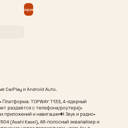
В корзину
 CarPlay и Android Auto.
n”• Платформа: TOPWAY T133, 4-ядерный
ернет раздаётся с телефона/роутера)•
х приложений и навигации🔊 Звук и радио•
04 (Asahi Kasei), 48-полосный эквалайзер и