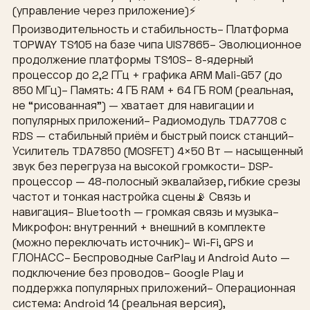
(управление через приложение)⚡
Производительность и стабильность– Платформа
TOPWAY TS105 на базе чипа UIS7865– Эволюционное
продолжение платформы TS10S– 8-ядерный
процессор до 2,2 ГГц + графика ARM Mali-G57 (до
850 МГц)– Память: 4 ГБ RAM + 64 ГБ ROM (реальная,
не “рисованная”) — хватает для навигации и
популярных приложений– Радиомодуль TDA7708 с
RDS — стабильный приём и быстрый поиск станций–
Усилитель TDA7850 (MOSFET) 4×50 Вт — насыщенный
звук без перегруза на высокой громкости– DSP-
процессор — 48-полосный эквалайзер, гибкие срезы
частот и тонкая настройка сцены📡 Связь и
навигация– Bluetooth — громкая связь и музыка–
Микрофон: внутренний + внешний в комплекте
(можно переключать источник)– Wi-Fi, GPS и
ГЛОНАСС– Беспроводные CarPlay и Android Auto —
подключение без проводов– Google Play и
поддержка популярных приложений– Операционная
система: Android 14 (реальная версия),