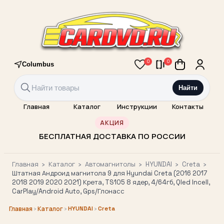
0
0
Columbus
Найти
Главная
Каталог
Инструкции
Контакты
АКЦИЯ
БЕСПЛАТНАЯ ДОСТАВКА ПО РОССИИ
Главная
›
Каталог
›
Автомагнитолы
›
HYUNDAI
›
Creta
›
Штатная Андроид магнитола 9 для Hyundai Creta (2016 2017
2018 2019 2020 2021) Крета, TS105 8 ядер, 4/64гб, Qled Incell,
CarPlay/Android Auto, Gps/Глонасс
›
›
HYUNDAI
›
Creta
Главная
Каталог