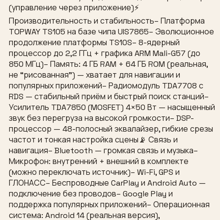
(управление через приложение)⚡
Производительность и стабильность– Платформа
TOPWAY TS105 на базе чипа UIS7865– Эволюционное
продолжение платформы TS10S– 8-ядерный
процессор до 2,2 ГГц + графика ARM Mali-G57 (до
850 МГц)– Память: 4 ГБ RAM + 64 ГБ ROM (реальная,
не “рисованная”) — хватает для навигации и
популярных приложений– Радиомодуль TDA7708 с
RDS — стабильный приём и быстрый поиск станций–
Усилитель TDA7850 (MOSFET) 4×50 Вт — насыщенный
звук без перегруза на высокой громкости– DSP-
процессор — 48-полосный эквалайзер, гибкие срезы
частот и тонкая настройка сцены📡 Связь и
навигация– Bluetooth — громкая связь и музыка–
Микрофон: внутренний + внешний в комплекте
(можно переключать источник)– Wi-Fi, GPS и
ГЛОНАСС– Беспроводные CarPlay и Android Auto —
подключение без проводов– Google Play и
поддержка популярных приложений– Операционная
система: Android 14 (реальная версия),