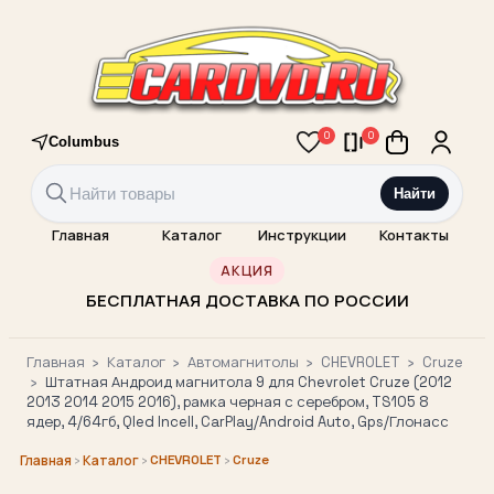
0
0
Columbus
Найти
Главная
Каталог
Инструкции
Контакты
АКЦИЯ
БЕСПЛАТНАЯ ДОСТАВКА ПО РОССИИ
Главная
›
Каталог
›
Автомагнитолы
›
CHEVROLET
›
Cruze
›
Штатная Андроид магнитола 9 для Chevrolet Cruze (2012
2013 2014 2015 2016), рамка черная с серебром, TS105 8
ядер, 4/64гб, Qled Incell, CarPlay/Android Auto, Gps/Глонасс
›
›
CHEVROLET
›
Cruze
Главная
Каталог