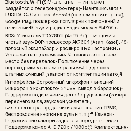
Bluetooth, Wi-Fi (SIM-слота нет — интернет
раздаётся с телефона/роутера)• Навигация: GPS +
ГЛОНАСС• Система: Android (современная версия),
Google Play, поддержка популярных приложений и
навигации🔊 Звук и радио• Радиомодуль SI4755 с
RDS• Усилитель TDA7851L (4×55 Вт) — мощный и
чистый звук• DSP-процессор AK7604 (Asahi Kasei), 48-
полосный эквалайзер и расширенные настройки🚗
Установка и подключение• Установка в штатное
место без переделок• Подключение через
переходники «разъём-в-разъём»Поддержка
штатных функций (зависит от комплектации авто)🎙
Интерфейсы• Встроенный микрофон + внешний
микрофон в комплекте• 2×USB (вывод в бардачок)•
Поддержка подключения доп. оборудования (камера
переднего вида, звуковой усилитель,
видеорегистратор, датчики давления шин TPMS,
беспроводные кнопки на руль и т. п.)🎥 Камеры•
Подключение камеры заднего и переднего вида•
Поддержка камер AHD 720p / 1080p📦 Комплектация•