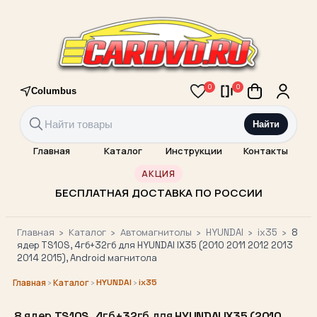
0
0
Columbus
Найти
Главная
Каталог
Инструкции
Контакты
АКЦИЯ
БЕСПЛАТНАЯ ДОСТАВКА ПО РОССИИ
Главная
›
Каталог
›
Автомагнитолы
›
HYUNDAI
›
ix35
›
8
ядер TS10S, 4гб+32гб для HYUNDAI IX35 (2010 2011 2012 2013
2014 2015), Android магнитола
›
›
HYUNDAI
›
ix35
Главная
Каталог
8 ядер TS10S, 4гб+32гб для HYUNDAI IX35 (2010