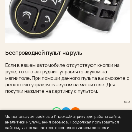
Беспроводной пульт на руль
Если в вашем автомобиле отсутствуют кнопки на
руле, то это затруднит управлять звуком на
магнитоле. При помощи данного пульта вы сможете с
легкостью управлять звуком на магнитоле. Для
покупки нажмите на картинку с пультом.
SEO
Мы используем cookies и Яндекс.Метрику для работы сайта,
Контакты
аналитики и улучшения сервиса. Продолжая пользоваться
8 (937) 304-44-55
сайтом, вы соглашаетесь с использованием cookies и