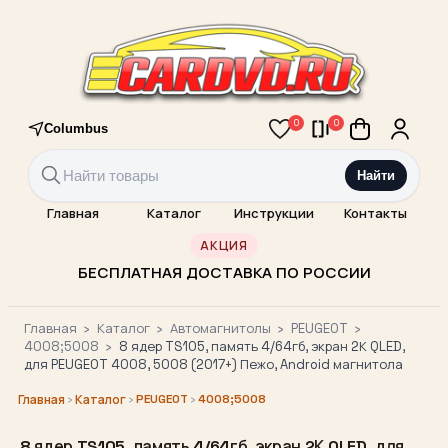
0
0
Columbus
Найти
Главная
Каталог
Инструкции
Контакты
АКЦИЯ
БЕСПЛАТНАЯ ДОСТАВКА ПО РОССИИ
Главная
›
Каталог
›
Автомагнитолы
›
PEUGEOT
›
4008;5008
›
8 ядер TS105, память 4/64гб, экран 2К QLED,
для PEUGEOT 4008, 5008 (2017+) Пежо, Android магнитола
›
›
PEUGEOT
›
4008;5008
Главная
Каталог
8 ядер TS105, память 4/64гб, экран 2К QLED, для