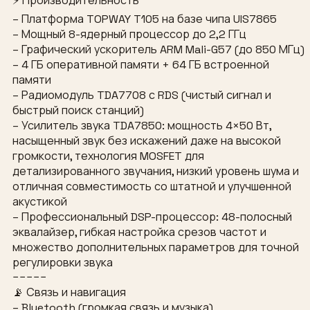
⚡ Производительность
– Платформа TOPWAY T105 на базе чипа UIS7865
– Мощный 8-ядерный процессор до 2,2 ГГц
– Графический ускоритель ARM Mali-G57 (до 850 МГц)
– 4 ГБ оперативной памяти + 64 ГБ встроенной
памяти
– Радиомодуль TDA7708 с RDS (чистый сигнал и
быстрый поиск станций)
– Усилитель звука TDA7850: мощность 4×50 Вт,
насыщенный звук без искажений даже на высокой
громкости, технология MOSFET для
детализированного звучания, низкий уровень шума и
отличная совместимость со штатной и улучшенной
акустикой
– Профессиональный DSP-процессор: 48-полосный
эквалайзер, гибкая настройка срезов частот и
множество дополнительных параметров для точной
регулировки звука
−−−−−
📡 Связь и навигация
– Bluetooth (громкая связь и музыка)