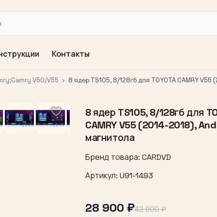
нструкции
Контакты
mry;Camry V50/V55
›
8 ядер TS105, 8/128гб для TOYOTA CAMRY V55 (
8 ядер TS105, 8/128гб для T
CAMRY V55 (2014-2018), And
магнитола
Бренд товара: CARDVD
Артикул: U91-1493
28 900 ₽
42 900 ₽