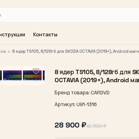
нструкции
Контакты
via
›
8 ядер TS105, 8/128гб для SKODA OCTAVIA (2019+), Android маг
8 ядер TS105, 8/128гб для S
OCTAVIA (2019+), Android м
Бренд товара: CARDVD
Артикул: U91-1316
28 900 ₽
42 900 ₽