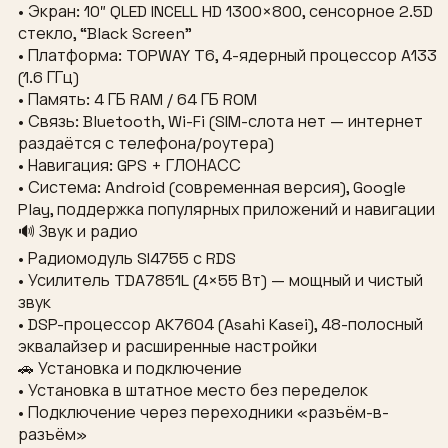
• Экран: 10″ QLED INCELL HD 1300×800, сенсорное 2.5D
стекло, “Black Screen”
• Платформа: TOPWAY T6, 4-ядерный процессор A133
(1.6 ГГц)
• Память: 4 ГБ RAM / 64 ГБ ROM
• Связь: Bluetooth, Wi-Fi (SIM-слота нет — интернет
раздаётся с телефона/роутера)
• Навигация: GPS + ГЛОНАСС
• Система: Android (современная версия), Google
Play, поддержка популярных приложений и навигации
🔊 Звук и радио
• Радиомодуль SI4755 с RDS
• Усилитель TDA7851L (4×55 Вт) — мощный и чистый
звук
• DSP-процессор AK7604 (Asahi Kasei), 48-полосный
эквалайзер и расширенные настройки
🚗 Установка и подключение
• Установка в штатное место без переделок
• Подключение через переходники «разъём-в-
разъём»