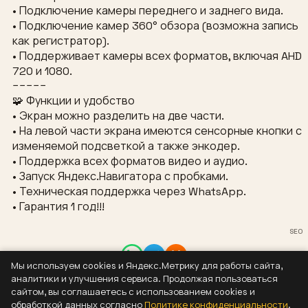
• Подключение камеры переднего и заднего вида.
• Подключение камер 360° обзора (возможна запись
как регистратор).
• Поддерживает камеры всех форматов, включая AHD
720 и 1080.
−−−−−
🧩 Функции и удобство
• Экран можно разделить на две части.
• На левой части экрана имеются сенсорные кнопки с
изменяемой подсветкой а также энкодер.
• Поддержка всех форматов видео и аудио.
• Запуск Яндекс.Навигатора с пробками.
• Техническая поддержка через WhatsApp.
• Гарантия 1 год!!!
SEO
Мы используем cookies и Яндекс.Метрику для работы сайта,
Контакты
аналитики и улучшения сервиса. Продолжая пользоваться
8 (937) 304-44-55
сайтом, вы соглашаетесь с использованием cookies и
sizaus@bk.ru
обработкой данных согласно
Политике конфиденциальности
.