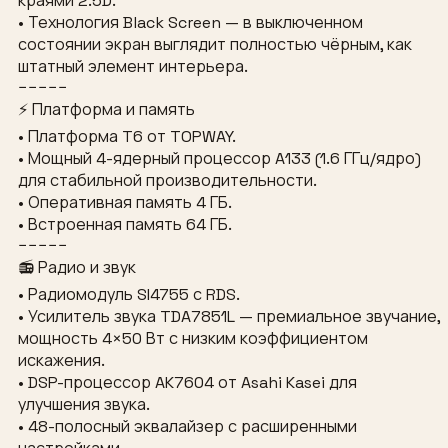
краями 2.5D.
• Технология Black Screen — в выключенном
состоянии экран выглядит полностью чёрным, как
штатный элемент интерьера.
−−−−−
⚡ Платформа и память
• Платформа T6 от TOPWAY.
• Мощный 4-ядерный процессор A133 (1.6 ГГц/ядро)
для стабильной производительности.
• Оперативная память 4 ГБ.
• Встроенная память 64 ГБ.
−−−−−
📻 Радио и звук
• Радиомодуль SI4755 с RDS.
• Усилитель звука TDA7851L — премиальное звучание,
мощность 4×50 Вт с низким коэффициентом
искажения.
• DSP-процессор AK7604 от Asahi Kasei для
улучшения звука.
• 48-полосный эквалайзер с расширенными