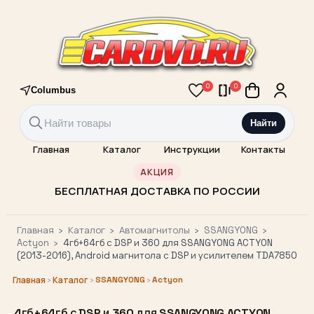
0
0
Columbus
Найти
Главная
Каталог
Инструкции
Контакты
АКЦИЯ
БЕСПЛАТНАЯ ДОСТАВКА ПО РОССИИ
Главная
›
Каталог
›
Автомагнитолы
›
SSANGYONG
›
Actyon
›
4гб+64гб с DSP и 360 для SSANGYONG ACTYON
(2013-2016), Android магнитола с DSP и усилителем TDA7850
›
›
SSANGYONG
›
Actyon
Главная
Каталог
4гб+64гб с DSP и 360 для SSANGYONG ACTYON