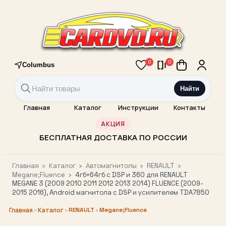
0
0
Columbus
Найти
Главная
Каталог
Инструкции
Контакты
АКЦИЯ
БЕСПЛАТНАЯ ДОСТАВКА ПО РОССИИ
Главная
›
Каталог
›
Автомагнитолы
›
RENAULT
›
Megane;Fluence
›
4гб+64гб с DSP и 360 для RENAULT
MEGANE 3 (2009 2010 2011 2012 2013 2014) FLUENCE (2009-
2015 2016), Android магнитола с DSP и усилителем TDA7850
›
›
RENAULT
›
Megane;Fluence
Главная
Каталог