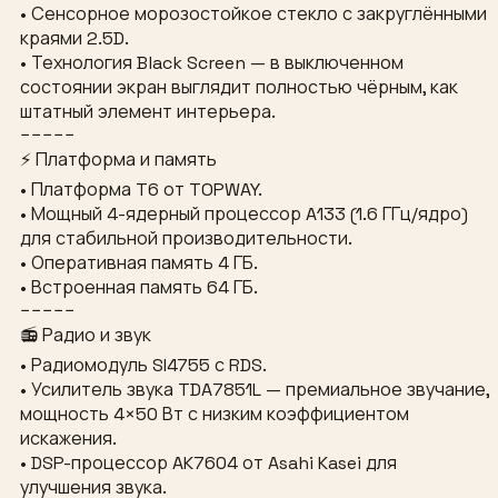
• Сенсорное морозостойкое стекло с закруглёнными
краями 2.5D.
• Технология Black Screen — в выключенном
состоянии экран выглядит полностью чёрным, как
штатный элемент интерьера.
−−−−−
⚡ Платформа и память
• Платформа T6 от TOPWAY.
• Мощный 4-ядерный процессор A133 (1.6 ГГц/ядро)
для стабильной производительности.
• Оперативная память 4 ГБ.
• Встроенная память 64 ГБ.
−−−−−
📻 Радио и звук
• Радиомодуль SI4755 с RDS.
• Усилитель звука TDA7851L — премиальное звучание,
мощность 4×50 Вт с низким коэффициентом
искажения.
• DSP-процессор AK7604 от Asahi Kasei для
улучшения звука.