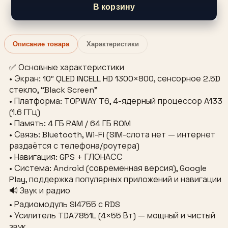
В корзину
Описание товара
Характеристики
✅ Основные характеристики
• Экран: 10″ QLED INCELL HD 1300×800, сенсорное 2.5D
стекло, “Black Screen”
• Платформа: TOPWAY T6, 4-ядерный процессор A133
(1.6 ГГц)
• Память: 4 ГБ RAM / 64 ГБ ROM
• Связь: Bluetooth, Wi-Fi (SIM-слота нет — интернет
раздаётся с телефона/роутера)
• Навигация: GPS + ГЛОНАСС
• Система: Android (современная версия), Google
Play, поддержка популярных приложений и навигации
🔊 Звук и радио
• Радиомодуль SI4755 с RDS
• Усилитель TDA7851L (4×55 Вт) — мощный и чистый
звук