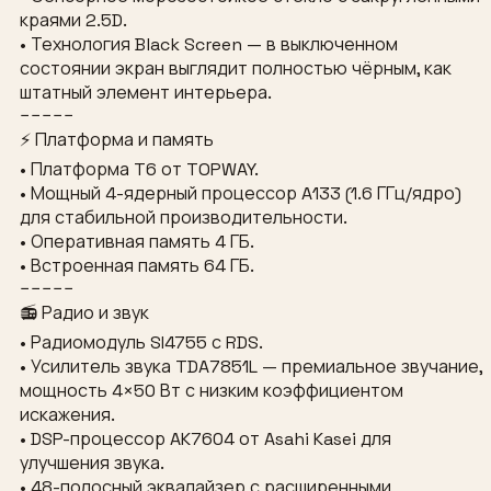
краями 2.5D.
• Технология Black Screen — в выключенном
состоянии экран выглядит полностью чёрным, как
штатный элемент интерьера.
−−−−−
⚡ Платформа и память
• Платформа T6 от TOPWAY.
• Мощный 4-ядерный процессор A133 (1.6 ГГц/ядро)
для стабильной производительности.
• Оперативная память 4 ГБ.
• Встроенная память 64 ГБ.
−−−−−
📻 Радио и звук
• Радиомодуль SI4755 с RDS.
• Усилитель звука TDA7851L — премиальное звучание,
мощность 4×50 Вт с низким коэффициентом
искажения.
• DSP-процессор AK7604 от Asahi Kasei для
улучшения звука.
• 48-полосный эквалайзер с расширенными