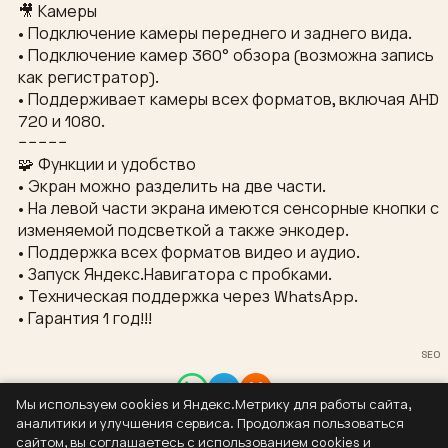
🎥 Камеры
• Подключение камеры переднего и заднего вида.
• Подключение камер 360° обзора (возможна запись
как регистратор).
• Поддерживает камеры всех форматов, включая AHD
720 и 1080.
−−−−−
🧩 Функции и удобство
• Экран можно разделить на две части.
• На левой части экрана имеются сенсорные кнопки с
изменяемой подсветкой а также энкодер.
• Поддержка всех форматов видео и аудио.
• Запуск Яндекс.Навигатора с пробками.
• Техническая поддержка через WhatsApp.
• Гарантия 1 год!!!
SEO
Мы используем cookies и Яндекс.Метрику для работы сайта,
Контакты
аналитики и улучшения сервиса. Продолжая пользоваться
8 (937) 304-44-55
сайтом, вы соглашаетесь с использованием cookies и