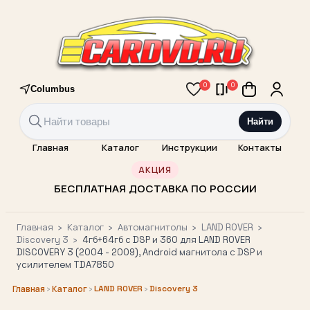
0
0
Columbus
Найти
Главная
Каталог
Инструкции
Контакты
АКЦИЯ
БЕСПЛАТНАЯ ДОСТАВКА ПО РОССИИ
Главная
›
Каталог
›
Автомагнитолы
›
LAND ROVER
›
Discovery 3
›
4гб+64гб с DSP и 360 для LAND ROVER
DISCOVERY 3 (2004 - 2009), Android магнитола с DSP и
усилителем TDA7850
›
›
LAND ROVER
›
Discovery 3
Главная
Каталог