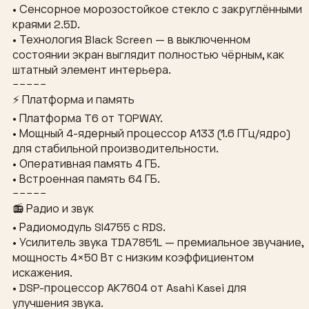
• Сенсорное морозостойкое стекло с закруглёнными
краями 2.5D.
• Технология Black Screen — в выключенном
состоянии экран выглядит полностью чёрным, как
штатный элемент интерьера.
−−−−−
⚡ Платформа и память
• Платформа T6 от TOPWAY.
• Мощный 4-ядерный процессор A133 (1.6 ГГц/ядро)
для стабильной производительности.
• Оперативная память 4 ГБ.
• Встроенная память 64 ГБ.
−−−−−
📻 Радио и звук
• Радиомодуль SI4755 с RDS.
• Усилитель звука TDA7851L — премиальное звучание,
мощность 4×50 Вт с низким коэффициентом
искажения.
• DSP-процессор AK7604 от Asahi Kasei для
улучшения звука.