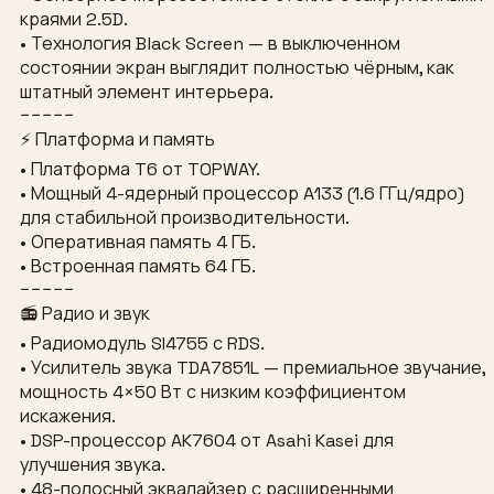
краями 2.5D.
• Технология Black Screen — в выключенном
состоянии экран выглядит полностью чёрным, как
штатный элемент интерьера.
−−−−−
⚡ Платформа и память
• Платформа T6 от TOPWAY.
• Мощный 4-ядерный процессор A133 (1.6 ГГц/ядро)
для стабильной производительности.
• Оперативная память 4 ГБ.
• Встроенная память 64 ГБ.
−−−−−
📻 Радио и звук
• Радиомодуль SI4755 с RDS.
• Усилитель звука TDA7851L — премиальное звучание,
мощность 4×50 Вт с низким коэффициентом
искажения.
• DSP-процессор AK7604 от Asahi Kasei для
улучшения звука.
• 48-полосный эквалайзер с расширенными