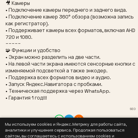
🎥 Камеры
• Подключение камеры переднего и заднего вида.
• Подключение камер 360° обзора (возможна запись
как регистратор).
• Поддерживает камеры всех форматов, включая AHD
720 и 1080.
−−−−−
🧩 Функции и удобство
• Экран можно разделить на две части.
• На левой части экрана имеются сенсорные кнопки с
изменяемой подсветкой а также энкодер.
• Поддержка всех форматов видео и аудио.
• Запуск Яндекс.Навигатора с пробками.
• Техническая поддержка через WhatsApp.
• Гарантия 1 год!!!
SEO
Мы используем cookies и Яндекс.Метрику для работы сайта,
Контакты
аналитики и улучшения сервиса. Продолжая пользоваться
8 (937) 304-44-55
сайтом, вы соглашаетесь с использованием cookies и