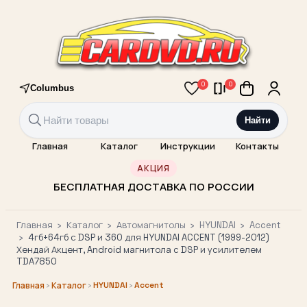
0
0
Columbus
Найти
Главная
Каталог
Инструкции
Контакты
АКЦИЯ
БЕСПЛАТНАЯ ДОСТАВКА ПО РОССИИ
Главная
›
Каталог
›
Автомагнитолы
›
HYUNDAI
›
Accent
›
4гб+64гб с DSP и 360 для HYUNDAI ACCENT (1999-2012)
Хендай Акцент, Android магнитола с DSP и усилителем
TDA7850
›
›
HYUNDAI
›
Accent
Главная
Каталог