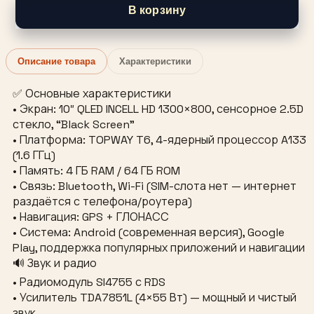
В корзину
Описание товара
Характеристики
✅ Основные характеристики
• Экран: 10″ QLED INCELL HD 1300×800, сенсорное 2.5D
стекло, “Black Screen”
• Платформа: TOPWAY T6, 4-ядерный процессор A133
(1.6 ГГц)
• Память: 4 ГБ RAM / 64 ГБ ROM
• Связь: Bluetooth, Wi-Fi (SIM-слота нет — интернет
раздаётся с телефона/роутера)
• Навигация: GPS + ГЛОНАСС
• Система: Android (современная версия), Google
Play, поддержка популярных приложений и навигации
🔊 Звук и радио
• Радиомодуль SI4755 с RDS
• Усилитель TDA7851L (4×55 Вт) — мощный и чистый
звук