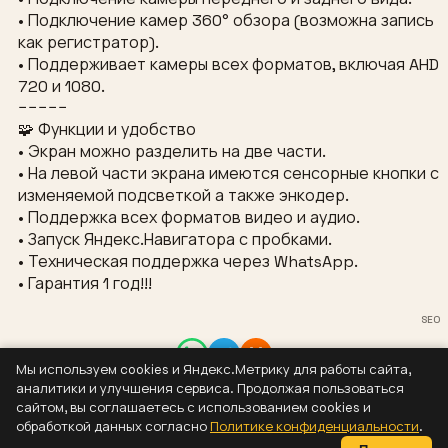
• Подключение камер 360° обзора (возможна запись
как регистратор).
• Поддерживает камеры всех форматов, включая AHD
720 и 1080.
−−−−−
🧩 Функции и удобство
• Экран можно разделить на две части.
• На левой части экрана имеются сенсорные кнопки с
изменяемой подсветкой а также энкодер.
• Поддержка всех форматов видео и аудио.
• Запуск Яндекс.Навигатора с пробками.
• Техническая поддержка через WhatsApp.
• Гарантия 1 год!!!
SEO
Мы используем cookies и Яндекс.Метрику для работы сайта,
Контакты
аналитики и улучшения сервиса. Продолжая пользоваться
8 (937) 304-44-55
сайтом, вы соглашаетесь с использованием cookies и
sizaus@bk.ru
обработкой данных согласно
Политике конфиденциальности
.
Политика конфиденциальности