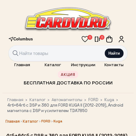
0
0
Columbus
Найти
Главная
Каталог
Инструкции
Контакты
АКЦИЯ
БЕСПЛАТНАЯ ДОСТАВКА ПО РОССИИ
Главная
›
Каталог
›
Автомагнитолы
›
FORD
›
Kuga
›
4гб+64гб с DSP и 360 для FORD KUGA II (2012-2019), Android
магнитола с DSP и усилителем TDA7850
›
›
FORD
›
Kuga
Главная
Каталог
4гб+64гб с DSP и 360 для FORD KUGA II (2012-2019),