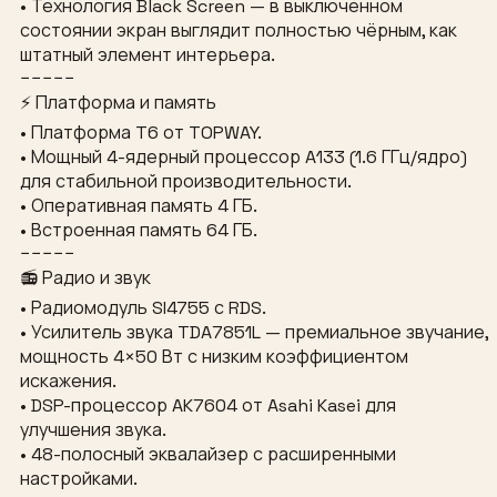
• Технология Black Screen — в выключенном
состоянии экран выглядит полностью чёрным, как
штатный элемент интерьера.
−−−−−
⚡ Платформа и память
• Платформа T6 от TOPWAY.
• Мощный 4-ядерный процессор A133 (1.6 ГГц/ядро)
для стабильной производительности.
• Оперативная память 4 ГБ.
• Встроенная память 64 ГБ.
−−−−−
📻 Радио и звук
• Радиомодуль SI4755 с RDS.
• Усилитель звука TDA7851L — премиальное звучание,
мощность 4×50 Вт с низким коэффициентом
искажения.
• DSP-процессор AK7604 от Asahi Kasei для
улучшения звука.
• 48-полосный эквалайзер с расширенными
настройками.