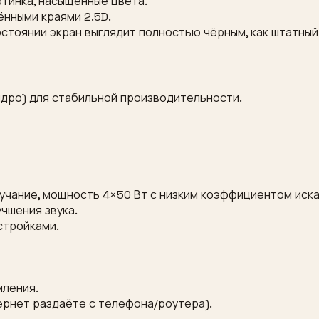
ртинка, насыщенные цвета.
ёнными краями 2.5D.
остоянии экран выглядит полностью чёрным, как штатны
ядро) для стабильной производительности.
вучание, мощность 4×50 Вт с низким коэффициентом иск
учшения звука.
стройками.
мления.
тернет раздаёте с телефона/роутера).