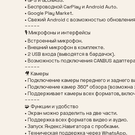
• GPS и GLONASS.
• Беспроводной CarPlay и Android Auto.
• Google Play Market.
• Свежий Android с возможностью обновления
−−−−−
🎙 Микрофоны и интерфейсы
• Встроенный микрофон.
• Внешний микрофон в комплекте.
• 2 USB входа (выводятся в бардачок).
• Возможность подключения CANBUS адаптера 
−−−−−
🎥 Камеры
• Подключение камеры переднего и заднего в
• Подключение камер 360° обзора (возможна з
• Поддерживает камеры всех форматов, включ
−−−−−
🧩 Функции и удобство
• Экран можно разделить на две части.
• Поддержка всех форматов видео и аудио.
• Запуск Яндекс.Навигатора с пробками.
• Техническая поддержка через WhatsApp.