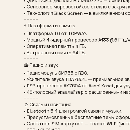
• QLED INCELL дисплей HD 1280×720 — яркая ка
• Сенсорное морозостойкое стекло с закругл
• Технология Black Screen — в выключенном с
−−−−−
⚡ Платформа и память
• Платформа T6 от TOPWAY.
• Мощный 4-ядерный процессор A133 (1.6 ГГц/
• Оперативная память 4 ГБ.
• Встроенная память 64 ГБ.
−−−−−
📻 Радио и звук
• Радиомодуль SI4755 с RDS.
• Усилитель звука TDA7851L — премиальное з
• DSP-процессор AK7604 от Asahi Kasei для ул
• 48-полосный эквалайзер с расширенными на
−−−−−
📡 Связь и навигация
• Bluetooth 5.4 для громкой связи и музыки.
• Предустановленные бесплатные темы офор
• Слота под SIM-карту нет — только Wi-Fi (ин