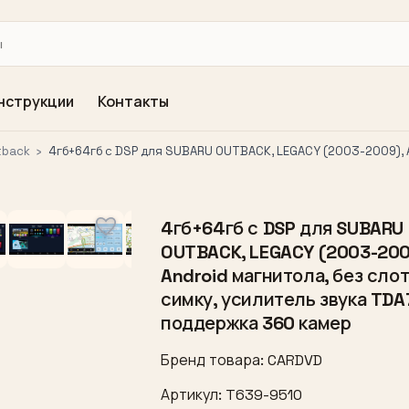
нструкции
Контакты
tback
›
4гб+64гб с DSP для SUBARU OUTBACK, LEGACY (2003-2009), A
4гб+64гб с DSP для SUBARU
OUTBACK, LEGACY (2003-200
Android магнитола, без сло
симку, усилитель звука TDA
поддержка 360 камер
Бренд товара: CARDVD
Артикул: T639-9510