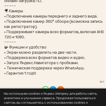
онлайн-загрузка ПО.
−−−−−
🎥 Камеры
• Подключение камеры переднего и заднего вида.
• Подключение камер 360° обзора (возможна запись
как регистратор).
• Поддерживает камеры всех форматов, включая AHD
720 и 1080.
−−−−−
🧩 Функции и удобство
• Экран можно разделить на две части.
• Поддержка всех форматов видео и аудио.
• Запуск Яндекс.Навигатора с пробками.
• Техническая поддержка через WhatsApp.
• Гарантия 1 год!!!
SEO
Мы используем cookies и Яндекс.Метрику для работы сайта,
Контакты
аналитики и улучшения сервиса. Продолжая пользоваться
8 (937) 304-44-55
сайтом, вы соглашаетесь с использованием cookies и