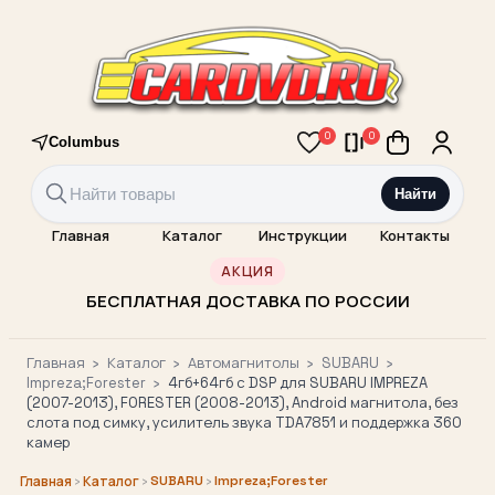
0
0
Columbus
Найти
Главная
Каталог
Инструкции
Контакты
АКЦИЯ
БЕСПЛАТНАЯ ДОСТАВКА ПО РОССИИ
Главная
›
Каталог
›
Автомагнитолы
›
SUBARU
›
Impreza;Forester
›
4гб+64гб с DSP для SUBARU IMPREZA
(2007-2013), FORESTER (2008-2013), Android магнитола, без
слота под симку, усилитель звука TDA7851 и поддержка 360
камер
›
›
SUBARU
›
Impreza;Forester
Главная
Каталог