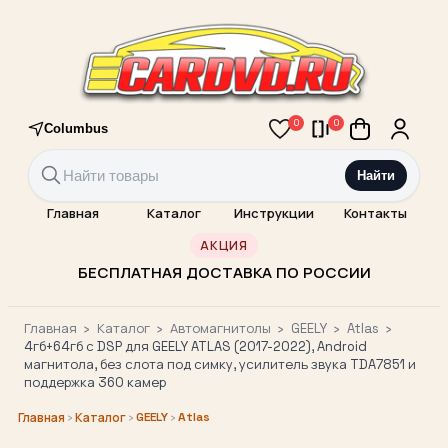
0
0
Columbus
Найти
Главная
Каталог
Инструкции
Контакты
АКЦИЯ
БЕСПЛАТНАЯ ДОСТАВКА ПО РОССИИ
Главная
›
Каталог
›
Автомагнитолы
›
GEELY
›
Atlas
›
4гб+64гб с DSP для GEELY ATLAS (2017-2022), Android
магнитола, без слота под симку, усилитель звука TDA7851 и
поддержка 360 камер
›
›
GEELY
›
Atlas
Главная
Каталог