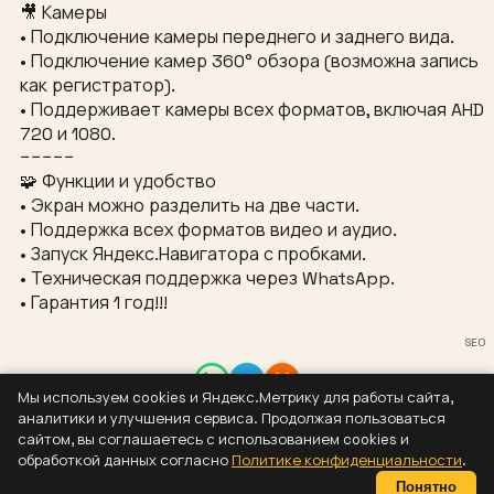
🎥 Камеры
• Подключение камеры переднего и заднего вида.
• Подключение камер 360° обзора (возможна запись
как регистратор).
• Поддерживает камеры всех форматов, включая AHD
720 и 1080.
−−−−−
🧩 Функции и удобство
• Экран можно разделить на две части.
• Поддержка всех форматов видео и аудио.
• Запуск Яндекс.Навигатора с пробками.
• Техническая поддержка через WhatsApp.
• Гарантия 1 год!!!
SEO
Мы используем cookies и Яндекс.Метрику для работы сайта,
Контакты
аналитики и улучшения сервиса. Продолжая пользоваться
8 (937) 304-44-55
сайтом, вы соглашаетесь с использованием cookies и
sizaus@bk.ru
обработкой данных согласно
Политике конфиденциальности
.
Политика конфиденциальности
Понятно