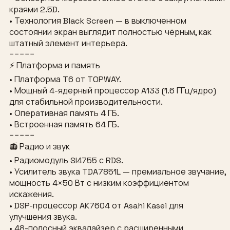
краями 2.5D.
• Технология Black Screen — в выключенном
состоянии экран выглядит полностью чёрным, как
штатный элемент интерьера.
−−−−−
⚡ Платформа и память
• Платформа T6 от TOPWAY.
• Мощный 4-ядерный процессор A133 (1.6 ГГц/ядро)
для стабильной производительности.
• Оперативная память 4 ГБ.
• Встроенная память 64 ГБ.
−−−−−
📻 Радио и звук
• Радиомодуль SI4755 с RDS.
• Усилитель звука TDA7851L — премиальное звучание,
мощность 4×50 Вт с низким коэффициентом
искажения.
• DSP-процессор AK7604 от Asahi Kasei для
улучшения звука.
• 48-полосный эквалайзер с расширенными