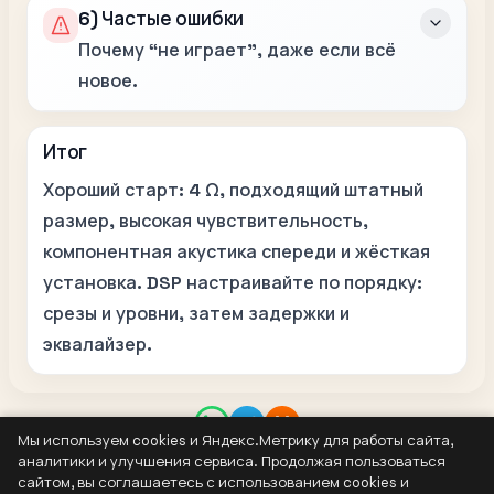
6) Частые ошибки
Почему “не играет”, даже если всё
новое.
Итог
Хороший старт:
4 Ω
, подходящий штатный
размер, высокая чувствительность,
компонентная акустика спереди и жёсткая
установка. DSP настраивайте по порядку:
срезы и уровни, затем задержки и
эквалайзер.
Мы используем cookies и Яндекс.Метрику для работы сайта,
Контакты
аналитики и улучшения сервиса. Продолжая пользоваться
8 (937) 304-44-55
сайтом, вы соглашаетесь с использованием cookies и