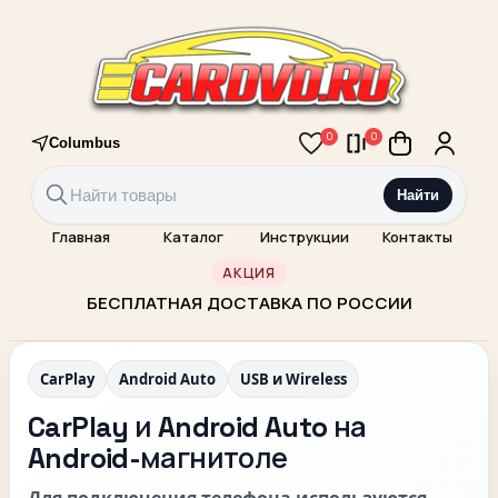
0
0
Columbus
Найти
Главная
Каталог
Инструкции
Контакты
АКЦИЯ
БЕСПЛАТНАЯ ДОСТАВКА ПО РОССИИ
CarPlay
Android Auto
USB и Wireless
CarPlay и Android Auto на
Android-магнитоле
Для подключения телефона используются