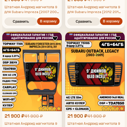
Штатная Андроид магнитола 9
Штатная Андроид магнитола 9
для Subaru Impreza (2007 2008
для Subaru Impreza (2012 2013
2009 2010 2011 2012 2013),
2014), Forester (2013 2014
Forester (2008 2009 2010 2011
2015), Xv, рамка черная матовая,
В корзину
В корзину
Сравнить
Сравнить
2012 2013), TS105 8 ядер,
TS105 8 ядер, 4/64гб, Qled Incell,
4/64гб, Qled Incell,
CarPlay/Android Auto, Gps/
CarPlay/Android Auto, Gps/
Глонасс
Глонасс
21 900 ₽
21 900 ₽
41 900 ₽
41 900 ₽
Штатная Андроид магнитола 9
Штатная Андроид магнитола 9