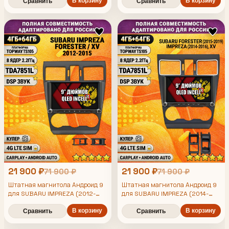
4/64гб, DSP, Topway TS105,
В корзину
Topway TS105, беспроводной
В корзину
Сравнить
Сравнить
беспроводной CarPlay и Android
CarPlay и Android Auto, GPS и
Auto, GPS и ГЛОНАСС
ГЛОНАСС
21 900 ₽
21 900 ₽
71 900 ₽
71 900 ₽
Штатная магнитола Андроид 9
Штатная магнитола Андроид 9
для SUBARU IMPREZA (2012-
для SUBARU IMPREZA (2014-
2014), FORESTER (2013-2015),
2016), FORESTER (2015-2019),
XV, рамка черная матовая,
XV, рамка черная матовая,
В корзину
В корзину
Сравнить
Сравнить
4/64гб, DSP, Topway TS105,
4/64гб, DSP, Topway TS105,
беспроводной CarPlay и Android
беспроводной CarPlay и Android