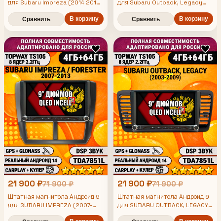
для Subaru Impreza (2014 2015
для Subaru Outback, Legacy
2016), Forester (2015 2016 2017
(2003 2004 2005 2006 2007
2018 2019), Xv, рамка черная
2008 2009), TS105 8 ядер,
В корзину
В корзину
Сравнить
Сравнить
матовая, TS105 8 ядер, 4/64гб,
4/64гб, Qled Incell,
Qled Incell, CarPlay/Android
CarPlay/Android Auto, Gps/
Auto, Gps/Глонасс
Глонасс
21 900 ₽
21 900 ₽
71 900 ₽
71 900 ₽
Штатная магнитола Андроид 9
Штатная магнитола Андроид 9
для SUBARU IMPREZA (2007-
для SUBARU OUTBACK, LEGACY
2013), FORESTER (2008-2013),
(2003-2009), 4/64гб, DSP,