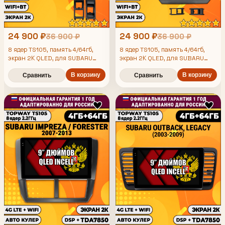
24 900 ₽
24 900 ₽
36 900 ₽
36 900 ₽
8 ядер TS105, память 4/64гб,
8 ядер TS105, память 4/64гб,
экран 2К QLED, для SUBARU
экран 2К QLED, для SUBARU
IMPREZA (2014-2016) /
IMPREZA (2012-2014) /
FORESTER (2015-2019) / XV,
FORESTER (2013-2015) / XV,
В корзину
В корзину
Сравнить
Сравнить
Android магнитола
Android магнитола