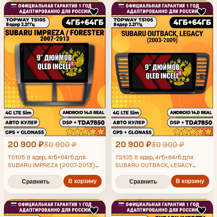
Auto, GPS и ГЛОНАСС
Auto, GPS и ГЛОНАСС
20 900 ₽
20 900 ₽
30 900 ₽
30 900 ₽
TS105 8 ядер, 4гб+64гб для
TS105 8 ядер, 4гб+64гб для
SUBARU IMPREZA (2007-2013)
SUBARU OUTBACK, LEGACY
FORESTER (2008-2013), Android
(2003-2009), Android
магнитола
магнитола
В корзину
В корзину
Сравнить
Сравнить