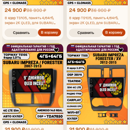
24 900 ₽
24 900 ₽
36 900 ₽
36 900 ₽
8 ядер TS105, память 4/64гб,
8 ядер TS105, память 4/64гб,
экран 2К QLED, для SUBARU
экран 2К QLED, для SUBARU
IMPREZA (2007-2013) /
OUTBACK, LEGACY (2003-2009),
FORESTER (2008-2013), Android
Android магнитола
В корзину
В корзину
Сравнить
Сравнить
магнитола
21 900 ₽
21 900 ₽
41 900 ₽
41 900 ₽