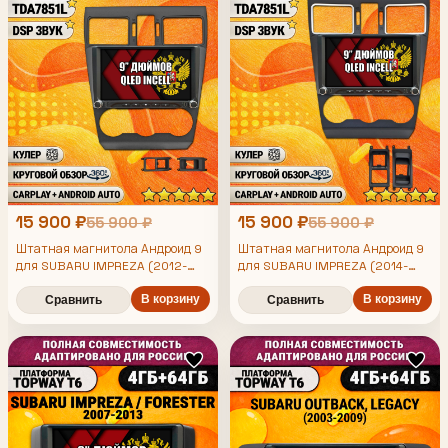
15 900 ₽
15 900 ₽
55 900 ₽
55 900 ₽
Штатная магнитола Андроид 9
Штатная магнитола Андроид 9
для SUBARU IMPREZA (2012-
для SUBARU IMPREZA (2014-
2014), FORESTER (2013-2015),
2016), FORESTER (2015-2019),
XV, рамка черная матовая,
XV, рамка черная матовая,
В корзину
В корзину
Сравнить
Сравнить
4/64гб, DSP, 360 обзор,
4/64гб, DSP, 360 обзор,
беспроводной CarPlay и Android
беспроводной CarPlay и Android
Auto, GPS и ГЛОНАСС
Auto, GPS и ГЛОНАСС