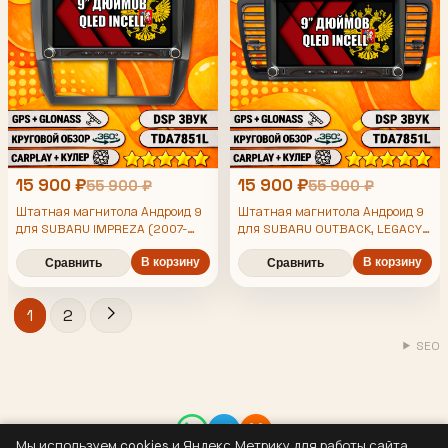
15 900 ₽
15 900 ₽
55 900 ₽
55 900 ₽
Штатная магнитола Андроид 9
Штатная магнитола Андроид 9
для SUBARU IMPREZA (2007-
для SUBARU OUTBACK, LEGACY
2013), FORESTER (2008-2013),
(2003-2009), 4/64гб, DSP, 360
4/64гб, DSP, 360 обзор,
В корзину
обзор, беспроводной CarPlay и
В корзину
Сравнить
Сравнить
беспроводной CarPlay и Android
Android Auto, GPS и ГЛОНАСС
Auto, GPS и ГЛОНАСС
1
2
SEO
Мы используем cookies и Яндекс.Метрику для работы сайта,