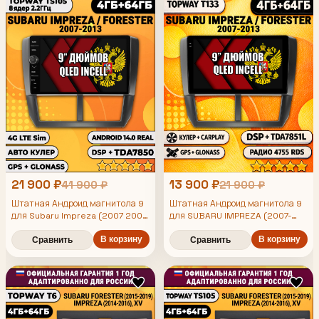
21 900 ₽
13 900 ₽
41 900 ₽
21 900 ₽
Штатная Андроид магнитола 9
Штатная Андроид магнитола 9
для Subaru Impreza (2007 2008
для SUBARU IMPREZA (2007-
2009 2010 2011 2012 2013),
2013), FORESTER (2008-2013),
Forester (2008 2009 2010 2011
4/64гб, DSP, беспроводной
В корзину
В корзину
Сравнить
Сравнить
2012 2013), TS105 8 ядер,
CarPlay и Android Auto, GPS и
4/64гб, Qled Incell,
ГЛОНАСС
CarPlay/Android Auto, Gps/
Глонасс