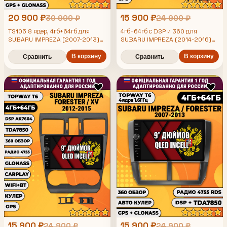
20 900 ₽
15 900 ₽
30 900 ₽
24 900 ₽
TS105 8 ядер, 4гб+64гб для
4гб+64гб с DSP и 360 для
SUBARU IMPREZA (2007-2013)
SUBARU IMPREZA (2014-2016)
FORESTER (2008-2013), Android
FORESTER (2015-2019) XV,
магнитола
Android магнитола с DSP и
В корзину
В корзину
Сравнить
Сравнить
усилителем TDA7850
15 900 ₽
15 900 ₽
24 900 ₽
24 900 ₽