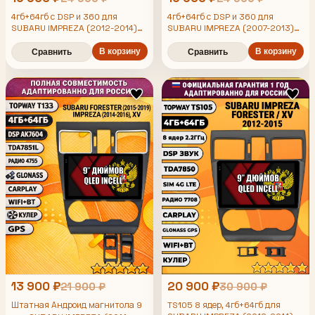
4гб+64гб с DSP и 360 для
4гб+64гб с DSP и 360 для
SUBARU IMPREZA (2012-2014)
SUBARU IMPREZA (2007-2013)
FORESTER (2013-2015) XV,
FORESTER (2008-2013), Android
Android магнитола с DSP и
магнитола с DSP и усилителем
В корзину
В корзину
Сравнить
Сравнить
TDA7850
усилителем TDA7850
13 900 ₽
20 900 ₽
21 900 ₽
30 900 ₽
Штатная Андроид магнитола 9
TS105 8 ядер, 4гб+64гб для