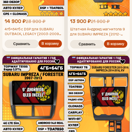
14 900 ₽
13 900 ₽
23 900 ₽
21 900 ₽
4гб+64гб с DSP для SUBARU
Штатная Андроид магнитола 9
OUTBACK, LEGACY (2003-2009),
для SUBARU IMPREZA (2012-
Android магнитола, без слота
2014), FORESTER (2013-2015),
под симку, усилитель звука
В корзину
XV, рамка черная матовая,
Сравнить
В корзину
Сравнить
TDA7851 и поддержка 360 камер
4/64гб, DSP, беспроводной
CarPlay и Android Auto, GPS и
ГЛОНАСС