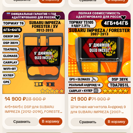
усилитель звука TDA7851 и
4/64гб, Qled Incell,
поддержка 360 камер
CarPlay/Android Auto, Gps/
Глонасс
14 900 ₽
21 900 ₽
23 900 ₽
71 900 ₽
4гб+64гб с DSP для SUBARU
Штатная магнитола Андроид 9
IMPREZA (2012-2014), FORESTER
для SUBARU IMPREZA (2007-
(2013-2015), XV, рамка черная
2013), FORESTER (2008-2013),
матовая, Android магнитола,
В корзину
4/64гб, DSP, Topway TS105,
Сравнить
В корзину
Сравнить
без слота под симку, усилитель
беспроводной CarPlay и Android
звука TDA7851 и поддержка 360
Auto, GPS и ГЛОНАСС