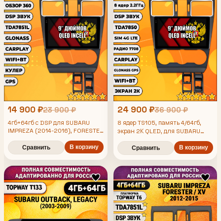
14 900 ₽
24 900 ₽
23 900 ₽
36 900 ₽
4гб+64гб с DSP для SUBARU
8 ядер TS105, память 4/64гб,
IMPREZA (2014-2016), FORESTER
экран 2К QLED, для SUBARU
(2015-2019), XV, рамка черная
IMPREZA (2014-2016) /
FORESTER (2015-2019) / XV,
матовая, Android магнитола,
В корзину
Сравнить
В корзину
Сравнить
Android магнитола
без слота под симку, усилитель
звука TDA7851 и поддержка 360
камер