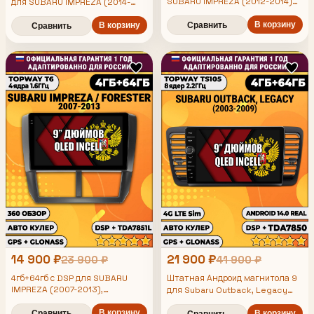
SUBARU IMPREZA (2012-2014)
для SUBARU IMPREZA (2014-
FORESTER (2013-2015) XV,
2016), FORESTER (2015-2019),
Android магнитола
XV, рамка черная матовая,
В корзину
В корзину
Сравнить
Сравнить
4/64гб, DSP, беспроводной
CarPlay и Android Auto, GPS и
ГЛОНАСС
14 900 ₽
21 900 ₽
23 900 ₽
41 900 ₽
4гб+64гб с DSP для SUBARU
Штатная Андроид магнитола 9
IMPREZA (2007-2013),
для Subaru Outback, Legacy
FORESTER (2008-2013), Android
(2003 2004 2005 2006 2007
магнитола, без слота под симку,
В корзину
2008 2009), TS105 8 ядер,
Сравнить
В корзину
Сравнить