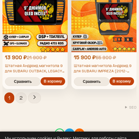
13 900 ₽
15 900 ₽
21 900 ₽
55 900 ₽
Штатная Андроид магнитола 9
Штатная магнитола Андроид 9
для SUBARU OUTBACK, LEGACY
для SUBARU IMPREZA (2012-
2014), FORESTER (2013-2015),
(2003-2009), 4/64гб, DSP,
XV, рамка черная матовая,
беспроводной CarPlay и Android
В корзину
В корзину
Сравнить
Сравнить
4/64гб, DSP, 360 обзор,
Auto, GPS и ГЛОНАСС
беспроводной CarPlay и Android
1
2
Auto, GPS и ГЛОНАСС
SEO
Мы используем cookies и Яндекс.Метрику для работы сайта,