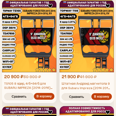
камер
20 900 ₽
21 900 ₽
30 900 ₽
41 900 ₽
TS105 8 ядер, 4гб+64гб для
Штатная Андроид магнитола 9
SUBARU IMPREZA (2014-2016)
для Subaru Impreza (2014 2015
FORESTER (2015-2019) XV,
2016), Forester (2015 2016 2017
Android магнитола
В корзину
2018 2019), Xv, рамка черная
Сравнить
В корзину
Сравнить
матовая, TS105 8 ядер, 4/64гб,
Qled Incell, CarPlay/Android
Auto, Gps/Глонасс