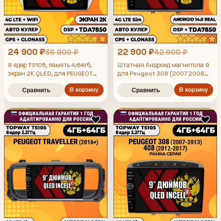
24 900 ₽
22 900 ₽
36 900 ₽
42 900 ₽
8 ядер TS105, память 4/64гб,
Штатная Андроид магнитола 9
экран 2К QLED, для PEUGEOT
для Peugeot 308 (2007 2008
301, CITROEN C-ELYSEE (2012-
2009 2010 2011 2012 2013) -
408 (2012 2013 2014 2015 2016
2016), Android магнитола
В корзину
В корзину
Сравнить
Сравнить
2017), TS105 8 ядер, 4/64гб, Qled
Incell, CarPlay/Android Auto,
Gps/Глонасс