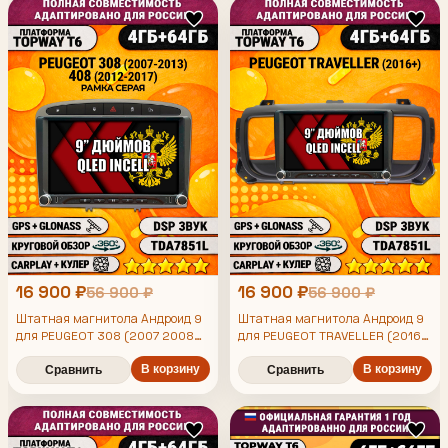
16 900 ₽
16 900 ₽
56 900 ₽
56 900 ₽
Штатная магнитола Андроид 9
Штатная магнитола Андроид 9
для PEUGEOT 308 (2007 2008
для PEUGEOT TRAVELLER (2016-
2009 2010 2011 2012 2013) -
2024), 4/64гб, DSP, 360 обзор,
408 (2012 2013 2014 2015 2016
В корзину
беспроводной CarPlay и Android
В корзину
Сравнить
Сравнить
2017), 4/64гб, DSP, 360 обзор,
Auto, GPS и ГЛОНАСС
беспроводной CarPlay и Android
Auto, GPS и ГЛОНАСС