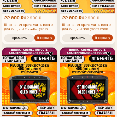
22 900 ₽
22 900 ₽
42 900 ₽
42 900 ₽
Штатная Андроид магнитола 9
Штатная Андроид магнитола 9
для Peugeot Traveller (2016
для Peugeot 308 (2007 2008
2017 2018 2019 2020 2021 2022
2009 2010 2011 2012 2013) -
408 (2012 2013 2014 2015 2016
2023 2024), TS105 8 ядер,
В корзину
В корзину
Сравнить
Сравнить
2017), TS105 8 ядер, 4/64гб, Qled
4/64гб, Qled Incell,
Incell, CarPlay/Android Auto,
CarPlay/Android Auto, Gps/
Gps/Глонасс
Глонасс