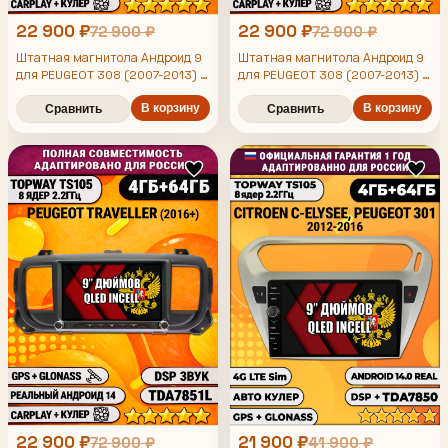
22 900 ₽
22 900 ₽
72 900 ₽
72 900 ₽
Штатная магнитола Андроид 9
Штатная магнитола Андроид 9
для PEUGEOT 308 (2007-2013) -
для PEUGEOT 308 (2007-2013) -
408 (2012-2017), 4/64гб, DSP,
408 (2012-2017), 4/64гб, DSP,
Topway TS105, беспроводной
В корзину
Topway TS105, беспроводной
В корзину
Сравнить
Сравнить
CarPlay и Android Auto, GPS и
CarPlay и Android Auto, GPS и
ГЛОНАСС
ГЛОНАСС
22 900 ₽
21 900 ₽
72 900 ₽
41 900 ₽