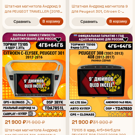
Штатная магнитола Андроид 9
Штатная Андроид магнитола 9
для PEUGEOT TRAVELLER (2016-
для Peugeot 301, Citroen C-
Elysee (2012 2013 2014 2015
2024), 4/64гб, DSP, Topway
2016), TS105 8 ядер, 4/64гб,
TS105, беспроводной CarPlay и
В корзину
В корзину
Сравнить
Сравнить
Qled Incell, CarPlay/Android
Android Auto, GPS и ГЛОНАСС
Auto, Gps/Глонасс
21 900 ₽
21 900 ₽
71 900 ₽
31 900 ₽
Штатная магнитола Андроид 9
TS105 8 ядер, 4гб+64гб для
PEUGEOT 308 (2007 2008 2009