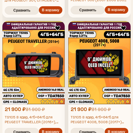
для PEUGEOT 301, CITROEN C-
2010 2011 2012 2013) - 408
ELYSEE (2012-2016), 4/64гб, DSP,
(2012 2013 2014 2015 2016
В корзину
Topway TS105, беспроводной
В корзину
Сравнить
Сравнить
2017), Android магнитола
CarPlay и Android Auto, GPS и
ГЛОНАСС
21 900 ₽
21 900 ₽
31 900 ₽
31 900 ₽
TS105 8 ядер, 4гб+64гб для
TS105 8 ядер, 4гб+64гб для
PEUGEOT TRAVELLER (2016+),
PEUGEOT 4008, 5008 (2017+)
Android магнитола
Пежо, Android магнитола
В корзину
В корзину
Сравнить
Сравнить