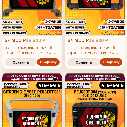
24 900 ₽
24 900 ₽
36 900 ₽
36 900 ₽
8 ядер TS105, память 4/64гб,
8 ядер TS105, память 4/64гб,
экран 2К QLED, для PEUGEOT
экран 2К QLED, для PEUGEOT
TRAVELLER (2016+), Android
4008, 5008 (2017+) Пежо,
магнитола
Android магнитола
В корзину
В корзину
Сравнить
Сравнить