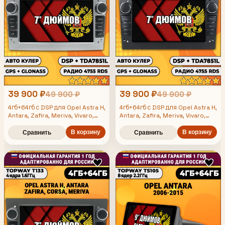
39 900 ₽
39 900 ₽
49 900 ₽
49 900 ₽
4гб+64гб с DSP для Opel Astra H,
4гб+64гб с DSP для Opel Astra H,
Antara, Zafira, Meriva, Vivaro,
Antara, Zafira, Meriva, Vivaro,
Vectra, Android магнитола,
Vectra, Android магнитола,
усилитель звука TDA7851, цвет
В корзину
усилитель звука TDA7851, цвет
В корзину
Сравнить
Сравнить
серебро
черный