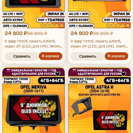
24 900 ₽
24 900 ₽
36 900 ₽
36 900 ₽
8 ядер TS105, память 4/64гб,
8 ядер TS105, память 4/64гб,
экран 2К QLED, для OPEL MOKKA
экран 2К QLED, для OPEL VIVARO
(2017+), ZAFIRA LIFE (2019+),
(2012-2016), Android магнитола
Android магнитола
В корзину
В корзину
Сравнить
Сравнить