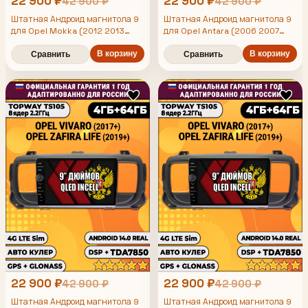
22 900 ₽
22 900 ₽
42 900 ₽
42 900 ₽
Штатная Андроид магнитола 9
Штатная Андроид магнитола 9
для Opel Mokka (2012 2013
для Opel Antara (2006 2007
2008 2009 2010 2011 2012 2013
2014 2015 2016), TS105 8 ядер,
2014 2015), TS105 8 ядер,
4/64гб, Qled Incell,
В корзину
В корзину
Сравнить
Сравнить
CarPlay/Android Auto, Gps/
4/64гб, Qled Incell,
CarPlay/Android Auto, Gps/
Глонасс
Глонасс
22 900 ₽
22 900 ₽
42 900 ₽
42 900 ₽
Штатная Андроид магнитола 9
Штатная Андроид магнитола 9