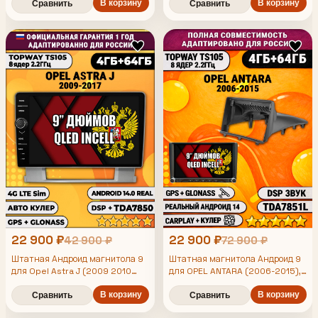
TS105 8 ядер, 4/64гб, Qled Incell,
ядер, 4/64гб, Qled Incell,
В корзину
В корзину
Сравнить
Сравнить
CarPlay/Android Auto, Gps/
CarPlay/Android Auto, Gps/
Глонасс
Глонасс
22 900 ₽
22 900 ₽
42 900 ₽
72 900 ₽
Штатная Андроид магнитола 9
Штатная магнитола Андроид 9
для Opel Astra J (2009 2010
для OPEL ANTARA (2006-2015),
2011 2012 2013 2014 2015 2016
4/64гб, DSP, Topway TS105,
2017), TS105 8 ядер, 4/64гб, Qled
В корзину
беспроводной CarPlay и Android
В корзину
Сравнить
Сравнить
Incell, CarPlay/Android Auto,
Auto, GPS и ГЛОНАСС
Gps/Глонасс