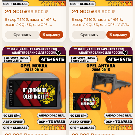
24 900 ₽
24 900 ₽
36 900 ₽
36 900 ₽
8 ядер TS105, память 4/64гб,
8 ядер TS105, память 4/64гб,
экран 2К QLED, для OPEL
экран 2К QLED, для OPEL VIVARO
INSIGNIA (2008-2013), Android
(2017+), ZAFIRA LIFE (2019+),
магнитола
Android магнитола
В корзину
В корзину
Сравнить
Сравнить