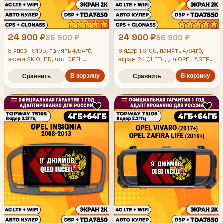
24 900 ₽
24 900 ₽
36 900 ₽
36 900 ₽
8 ядер TS105, память 4/64гб,
8 ядер TS105, память 4/64гб,
экран 2К QLED, для OPEL
экран 2К QLED, для OPEL ASTRA
MERIVA (2010-2018), Android
H (2004-2010), Android
магнитола
магнитола
В корзину
В корзину
Сравнить
Сравнить