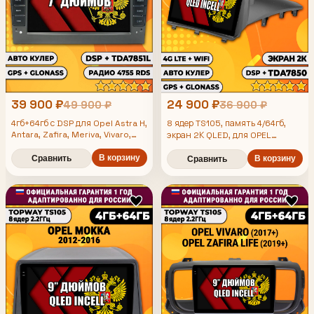
39 900 ₽
24 900 ₽
49 900 ₽
36 900 ₽
4гб+64гб с DSP для Opel Astra H,
8 ядер TS105, память 4/64гб,
Antara, Zafira, Meriva, Vivaro,
экран 2К QLED, для OPEL
Vectra, Android магнитола,
ANTARA (2006-2015), Android
усилитель звука TDA7851, цвет
В корзину
магнитола
Сравнить
В корзину
Сравнить
серый