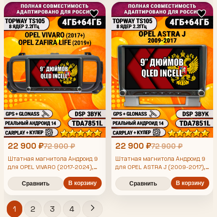
22 900 ₽
22 900 ₽
72 900 ₽
72 900 ₽
Штатная магнитола Андроид 9
Штатная магнитола Андроид 9
для OPEL VIVARO (2017-2024),
для OPEL ASTRA J (2009-2017),
ZAFIRA LIFE (2019-2024), 4/64гб,
4/64гб, DSP, Topway TS105,
DSP, Topway TS105,
В корзину
беспроводной CarPlay и Android
В корзину
Сравнить
Сравнить
беспроводной CarPlay и Android
Auto, GPS и ГЛОНАСС
Auto, GPS и ГЛОНАСС
1
2
3
4