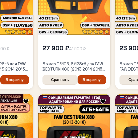
27 900 ₽
23 90
900 ₽
41 900 ₽
128гб для FAW
8 ядер TS105, 8/128гб для FAW
8 ядер T
13 2014 2015
BESTURN X80 (2013 2014 2015
FAW BEST
Android
2016 2017 2018), Android
2015 2016
автомагнитола
магнитол
В корзину
Сравнить
В корзину
Срав