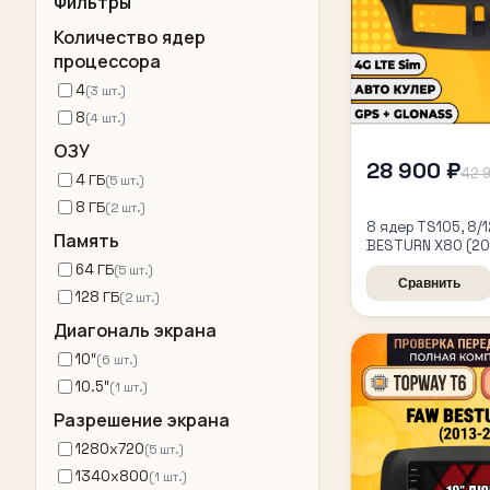
Фильтры
Количество ядер
процессора
4
(3 шт.)
8
(4 шт.)
ОЗУ
28 900 ₽
42 
4 ГБ
(5 шт.)
8 ГБ
(2 шт.)
8 ядер TS105, 8/
Память
BESTURN X80 (20
2016 2017 2018), 
64 ГБ
(5 шт.)
автомагнитола
Сравнить
128 ГБ
(2 шт.)
Диагональ экрана
10″
(6 шт.)
10.5″
(1 шт.)
Разрешение экрана
1280x720
(5 шт.)
1340x800
(1 шт.)