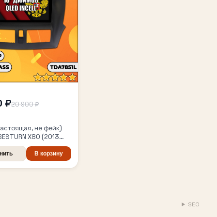
0 ₽
20 900 ₽
настоящая, не фейк)
BESTURN X80 (2013
 2016 2017 2018),
магнитола с
нить
В корзину
лем TDA7851
SEO