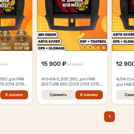
15 900 ₽
12 90
00 ₽
24 900 ₽
 360 для FAW
4гб+64гб, DSP, 360, для FAW
4/64гб (
13 2014 2015
BESTURN X80 (2013 2014 2015
для FAW 
Android
2016 2017 2018), Android
2014 2015
магнитола с усилителем
Android 
В корзину
Сравнить
В корзину
Срав
TDA7851 без слота сим
усилите
1