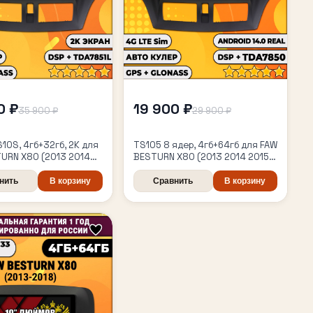
0 ₽
19 900 ₽
35 900 ₽
29 900 ₽
S10S, 4гб+32гб, 2K для
TS105 8 ядер, 4гб+64гб для FAW
URN X80 (2013 2014
BESTURN X80 (2013 2014 2015
 2017 2018), Android
2016 2017 2018), Android
а - магнитола
автомагнитола
нить
В корзину
Сравнить
В корзину