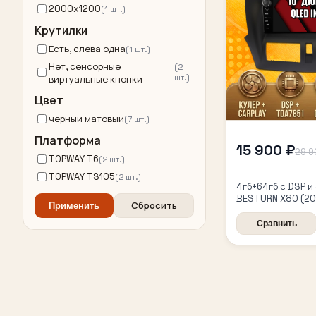
2000x1200
(1 шт.)
Крутилки
Есть, слева одна
(1 шт.)
Нет, сенсорные
(2
шт.)
виртуальные кнопки
Цвет
черный матовый
(7 шт.)
Платформа
15 900 ₽
29 9
TOPWAY T6
(2 шт.)
TOPWAY TS105
(2 шт.)
4гб+64гб с DSP и
BESTURN X80 (20
Сбросить
Применить
2016 2017 2018), 
магнитола
Сравнить